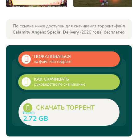
По ссылке ниже доступен для скачивания торрент-файл
Calamity Angels: Special Delivery
(2026 года) бесплатно.
ПОЖАЛОВАТЬСЯ
на файл или торрент
КАК СКАЧИВАТЬ
руководство по скачиванию
СКАЧАТЬ ТОРРЕНТ
Размер:
2.72 GB