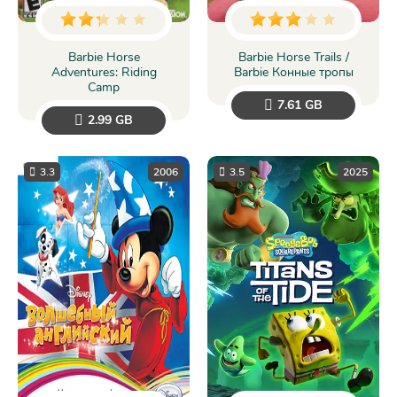
Barbie Horse
Barbie Horse Trails /
Adventures: Riding
Barbie Конные тропы
Camp
7.61 GB
2.99 GB
3.3
2006
3.5
2025