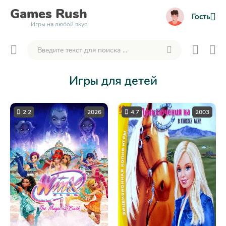
Games
Rush
Гость
Игры на любой вкус
Игры для детей
2.2
2026
4.7
2003