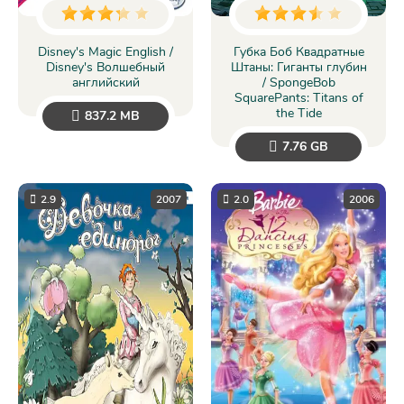
Disney's Magic English /
Губка Боб Квадратные
Disney's Волшебный
Штаны: Гиганты глубин
английский
/ SpongeBob
SquarePants: Titans of
the Tide
837.2 MB
7.76 GB
2.9
2007
2.0
2006