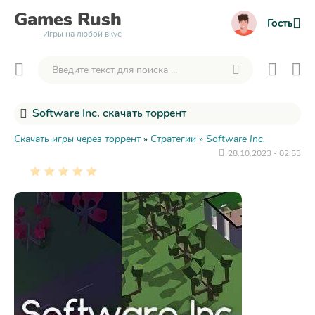
Games
Rush
Гость
Игры на любой вкус
Software Inc. скачать торрент
Скачать игры через торрент
»
Стратегии
»
Software Inc.
28.10.2023 - 02:53