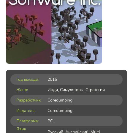
Год выхода:
2015
Жанр:
Инди
,
Симуляторы
,
Стратегии
Разработчик:
Coredumping
Издатель:
Coredumping
Платформа:
PC
Язык
Русский, Английский, Multi