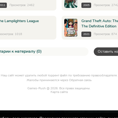
Просмотров: 2462
Просмотров: 274
2011
2005
he Lamplighters League
Grand Theft Auto: The
The Definitive Edition
росмотров: 1018
Просмотров: 874
2021
арии к материалу (0)
Оставить к
Наш сайт может удалить любой торрент файл по требованию правообладателя.
Жалобы принимаются через
Обратная связь
Games-Rush @ 2026. Все права защищены.
Карта сайта