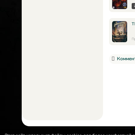
T
П
Коммент