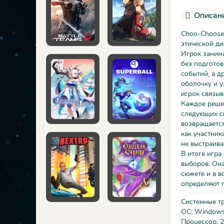
Описани
Choo-Choose 
этической ди
Игрок занима
без подготов
событий, а д
оболочку и у
игрок связыв
Каждое решен
следующих сц
возвращается
как участник
не выстраива
В итоге игра
выборов. Она
сюжете и в в
определяют п
Системные т
ОС: Windows 
Процессор: 2