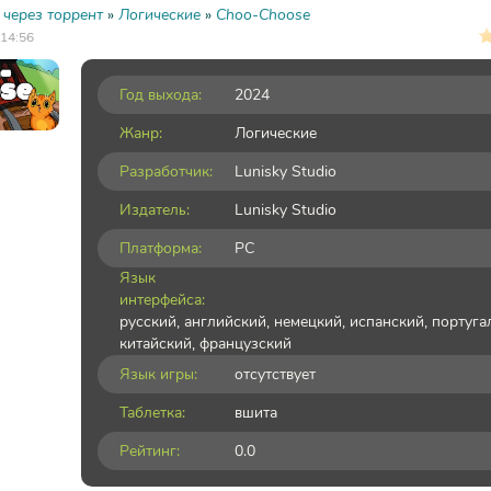
 через торрент
»
Логические
»
Choo-Choose
 14:56
Год выхода:
2024
Жанр:
Логические
Разработчик:
Lunisky Studio
Издатель:
Lunisky Studio
Платформа:
PC
Язык
интерфейса:
русский, английский, немецкий, испанский, португа
китайский, французский
Язык игры:
отсутствует
Таблетка:
вшита
Рейтинг:
0.0