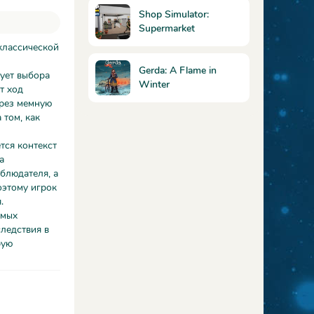
Shop Simulator:
Supermarket
классической
Gerda: A Flame in
бует выбора
Winter
т ход
ерез мемную
 том, как
тся контекст
а
блюдателя, а
оэтому игрок
.
ямых
следствия в
рую