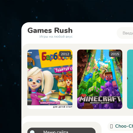
Games
Rush
Игры на любой вкус
2016
2012
2015
Choo-Ch
Меню сайта