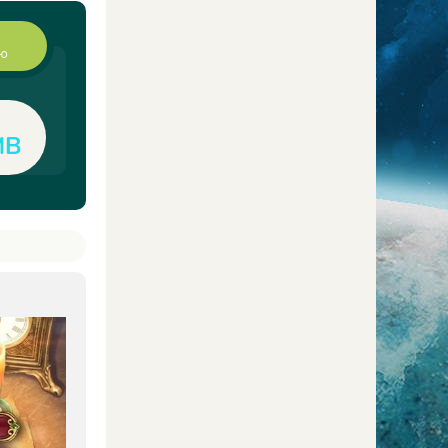
ию
MB