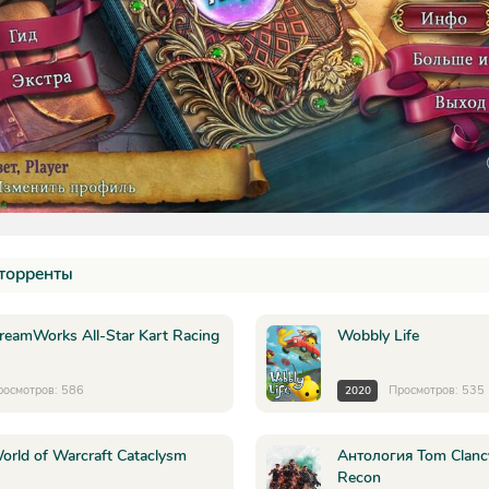
торренты
reamWorks All-Star Kart Racing
Wobbly Life
росмотров: 586
Просмотров: 535
2020
orld of Warcraft Cataclysm
Антология Tom Clanc
Recon