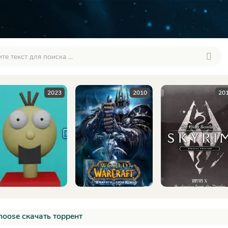
2023
2010
201
oose скачать торрент