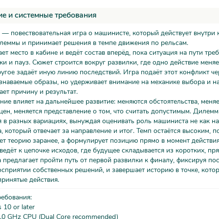
е и системные требования
— повествовательная игра о машинисте, который действует внутри 
леммы и принимает решения в темпе движения по рельсам.
ет место в кабине и ведёт состав вперёд, пока ситуация на пути тре
ки и пауз. Сюжет строится вокруг развилки, где одно действие меняе
ругое задаёт иную линию последствий. Игра подаёт этот конфликт ч
знаваемые образы, но удерживает внимание на механике выбора и на
ает причину и результат.
ие влияет на дальнейшее развитие: меняются обстоятельства, меняе
ен, меняется представление о том, что считать допустимым. Дилемм
 в разных вариациях, вынуждая оценивать роль машиниста не как на
а, который отвечает за направление и итог. Темп остаётся высоким, п
ет теорию заранее, а формулирует позицию прямо в момент действия
 ведёт к цепочке исходов, где будущее складывается из коротких, пр
 предлагает пройти путь от первой развилки к финалу, фиксируя по
осприятии собственных решений, и завершает историю в точке, кото
ринятые действия.
ребования:
10 or later
.0 GHz CPU (Dual Core recommended)