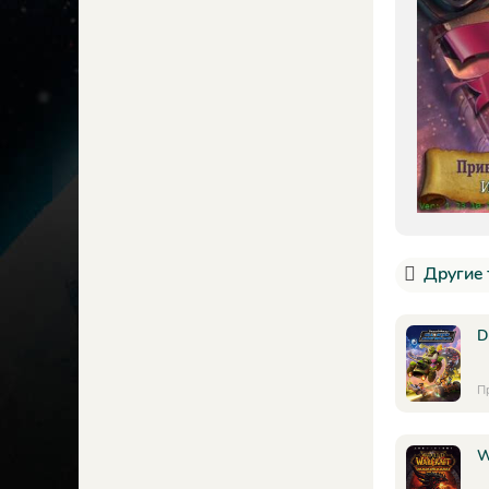
Другие 
D
П
W