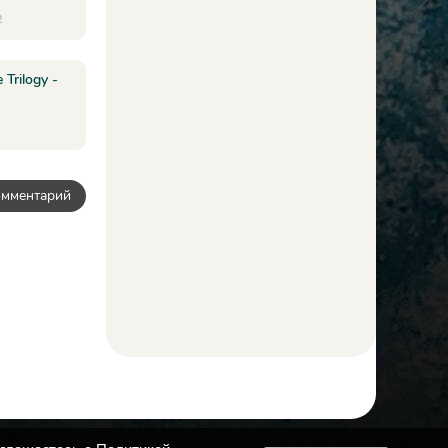
2
 Trilogy -
омментарий