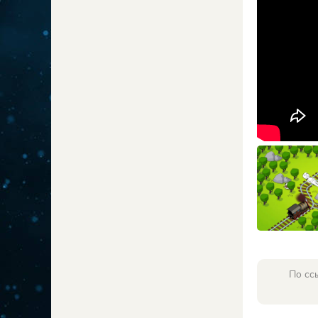
По сс