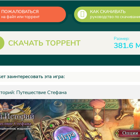
ПОЖАЛОВАТЬСЯ
КАК СКАЧИВАТЬ
на файл или торрент
руководство по скачиван
Размер:
СКАЧАТЬ ТОРРЕНТ
381.6 
ет заинтересовать эта игра:
торий: Путешествие Стефана