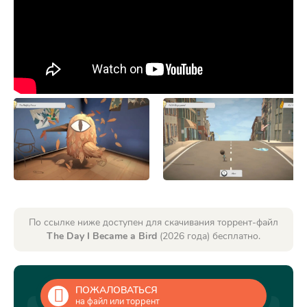
По ссылке ниже доступен для скачивания торрент-файл
The Day I Became a Bird
(2026 года) бесплатно.
ПОЖАЛОВАТЬСЯ
на файл или торрент