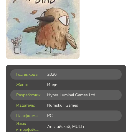
Год выхода:
2026
Жанр:
Инди
Разработчик:
Hyper Luminal Games Ltd
Издатель:
Numskull Games
Платформа:
PC
Язык
Английский, MULTi
интерфейса: