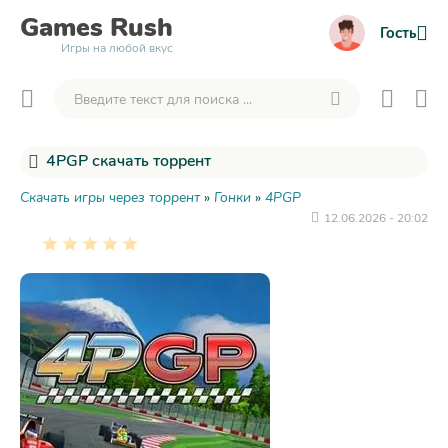
Games
Rush
Гость
Игры на любой вкус
4PGP скачать торрент
Скачать игры через торрент
»
Гонки
»
4PGP
12.06.2026 - 20:02