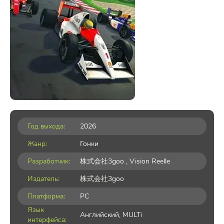
Год выхода:
2026
Жанр:
Гонки
Разработчик:
株式会社3goo , Vision Reelle
Издатель:
株式会社3goo
Платформа:
PC
Язык
Английский, MULTi
интерфейса: