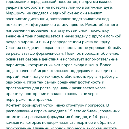
торможение перед связкой поворотов, на другом важнее
удержать скорость и не потерять линию в затяжной дуге.
Маршруты не сводятся к единой схеме: они меняют
восприятие дистанции, заставляют подстраиваться под
покрытие, конфигурацию и длину прямых. Режим обратного
направления добавляет к этому новый слой, поскольку
знакомый трек превращается в иную задачу с другой логикой
входа в виражи и иным распределением риска по кругу.
Система вождения сохраняет ясность, но не упрощает борьбу
за результат до формальности. Новичок проходит обучение,
осваивает базовые действия и использует вспомогательные
параметры, которые снижают порог входа в жанр. Более
подготовленный игрок отключает поддержку и выводит на
первый план чистую технику, стабильность круга и работу с
ошибками. Игра тем самым соединяет доступность и
пространство для роста, где навык развивается через
практику, повторение и анализ трассы, а не через
перегруженные правила.
Контент формирует устойчивую структуру прогресса. В
распоряжении игрока находятся 19 автомобилей, созданных
по мотивам реальных формульных болидов, и 14 трасс,
каждая из которых поддерживает стандартное и обратное
прохождение. Плавный игровой процесс и высокая частота