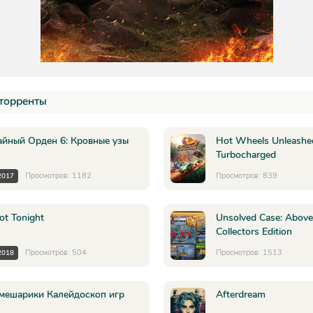
торренты
айный Орден 6: Кровные узы
Hot Wheels Unleashe
Turbocharged
Просмотров: 1182
Просмотров: 839
2017
ot Tonight
Unsolved Case: Above
Collectors Edition
Просмотров: 504
Просмотров: 1513
2018
мешарики Калейдоскоп игр
Afterdream