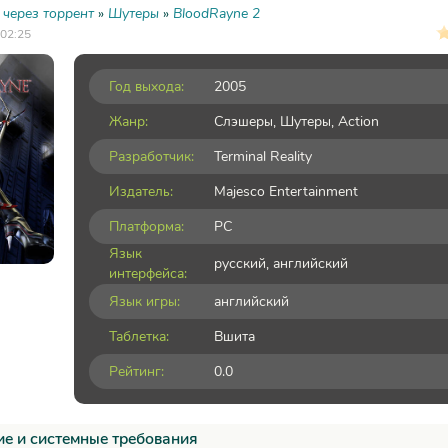
 через торрент
»
Шутеры
»
BloodRayne 2
 02:25
Год выхода:
2005
Жанр:
Слэшеры
,
Шутеры
,
Action
Разработчик:
Terminal Reality
Издатель:
Majesco Entertainment
Платформа:
PC
Язык
русский, английский
интерфейса:
Язык игры:
английский
Таблетка:
Вшита
Рейтинг:
0.0
е и системные требования