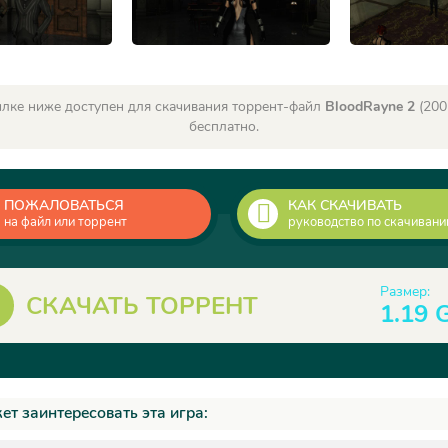
лке ниже доступен для скачивания торрент-файл
BloodRayne 2
(200
бесплатно.
ПОЖАЛОВАТЬСЯ
КАК СКАЧИВАТЬ
на файл или торрент
руководство по скачиван
Размер:
СКАЧАТЬ ТОРРЕНТ
1.19 
ет заинтересовать эта игра: