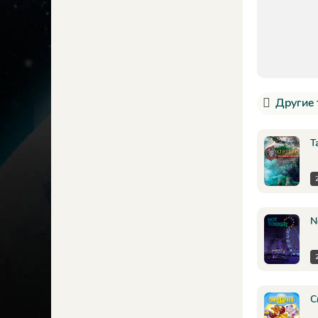
Другие 
Т
N
С