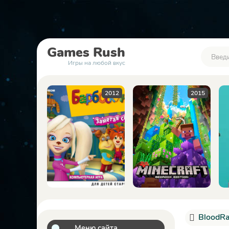
Games
Rush
Игры на любой вкус
2012
2015
2023
BloodRa
Меню сайта