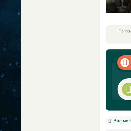
По ссы
Вас мож