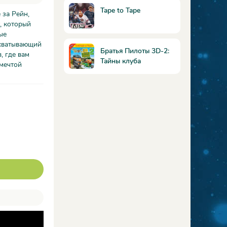
Tape to Tape
 за Рейн,
, который
ые
ахватывающий
Братья Пилоты 3D-2:
, где вам
Тайны клуба
 мечтой
собаководов