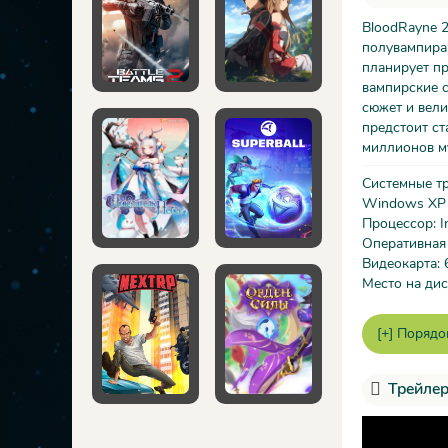
BloodRayne 2
полувампира 
планирует пр
вампирские 
сюжет и вели
предстоит ст
миллионов му
Системные т
Windows XP
Процессор: I
Оперативная
Видеокарта: 
Место на дис
Трейлер