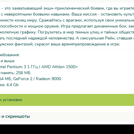
 - это захватывающий экшн-приключенческий боевик, где вы играете
с невероятными боевыми навыками. Ваша миссия - остановить культ
инести конец миру. Сражайтесь с врагами, используя свои уникальн
способности и мощное оружие. Игра предлагает динамичные бои, з
колепную графику. Погрузитесь в мир темных улиц и тайных обществ
ать последней надеждой человечества. А сексуальная Рейн, ставшая
жских фантазий, скрасит ваше времяпрепровождение в игре.
ребования:
 и выше
ntel Pentium 3 1 ГГц / AMD Athlon 1500+
 память: 256 МБ
64 МБ, GeForce 2 / Radeon 9000
ке: 4.4 Gb
 и скриншоты