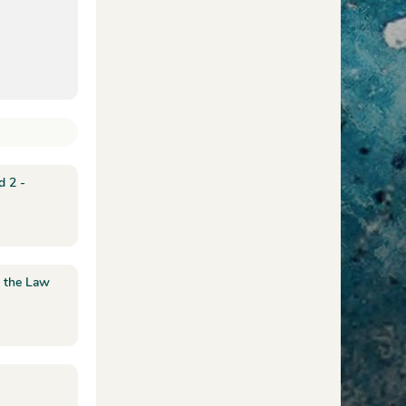
d 2 -
 the Law