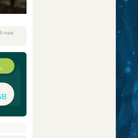
5 года)
ию
GB