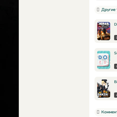
Другие 
D
S
B
Коммент