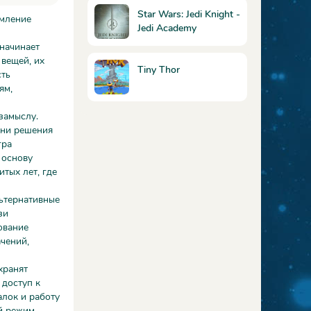
Star Wars: Jedi Knight -
рмление
Jedi Academy
 начинает
 вещей, их
Tiny Thor
сть
ям,
замыслу.
дни решения
гра
 основу
тых лет, где
льтернативные
зи
ование
чений,
хранят
 доступ к
алок и работу
ый режим