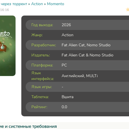
 через торрент
»
Action
»
Momento
 16:16
Год выхода:
2026
Жанр:
Action
Разработчик:
Fat Alien Cat, Nomo Studio
Издатель:
Fat Alien Cat & Nomo Studio
Платформа:
PC
Язык
Английский, MULTi
интерфейса:
Язык игры:
-
Таблетка:
Вшита
Рейтинг:
0.0
е и системные требования