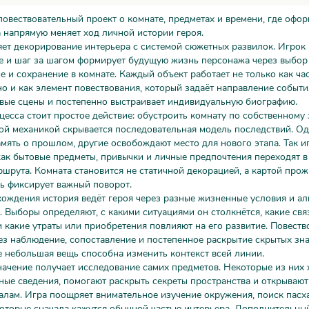
вествовательный проект о комнате, предметах и времени, где офо
 напрямую меняет ход личной истории героя.
ет декорирование интерьера с системой сюжетных развилок. Игрок
ве и шаг за шагом формирует будущую жизнь персонажа через выбор
 и сохранение в комнате. Каждый объект работает не только как ча
но и как элемент повествования, который задаёт направление событи
овые сцены и постепенно выстраивает индивидуальную биографию.
цесса стоит простое действие: обустроить комнату по собственному 
той механикой скрывается последовательная модель последствий. О
мять о прошлом, другие освобождают место для нового этапа. Так и
как бытовые предметы, привычки и личные предпочтения переходят в
шрута. Комната становится не статичной декорацией, а картой прожи
ь фиксирует важный поворот.
ождения история ведёт героя через разные жизненные условия и а
. Выборы определяют, с какими ситуациями он столкнётся, какие свя
 какие утраты или приобретения повлияют на его развитие. Повеств
ез наблюдение, сопоставление и постепенное раскрытие скрытых зна
 небольшая вещь способна изменить контекст всей линии.
ачение получает исследование самих предметов. Некоторые из них 
ые сведения, помогают раскрыть секреты пространства и открывают
лам. Игра поощряет внимательное изучение окружения, поиск пасх
которые сначала кажутся обычной частью интерьера. Дополнительн