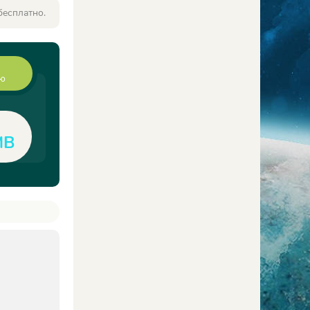
бесплатно.
ию
MB