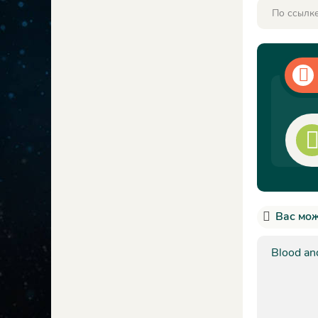
По ссылке
Вас мож
Blood an