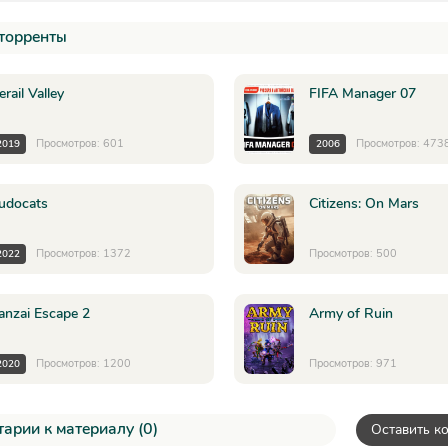
торренты
erail Valley
FIFA Manager 07
Просмотров: 601
Просмотров: 473
2019
2006
udocats
Citizens: On Mars
Просмотров: 1372
Просмотров: 500
2022
anzai Escape 2
Army of Ruin
Просмотров: 1200
Просмотров: 971
2020
арии к материалу (0)
Оставить к