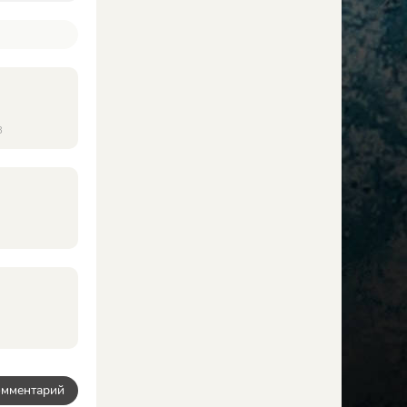
8
омментарий