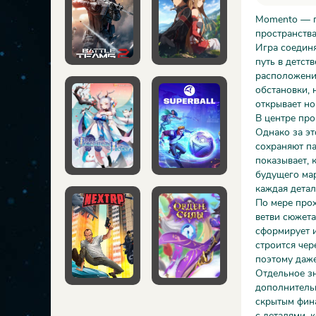
Momento — по
пространства
Игра соединя
путь в детст
расположение
обстановки, 
открывает н
В центре про
Однако за э
сохраняют па
показывает, 
будущего мар
каждая детал
По мере прох
ветви сюжета
сформирует и
строится чер
поэтому даже
Отдельное зн
дополнительн
скрытым фина
с деталями, 