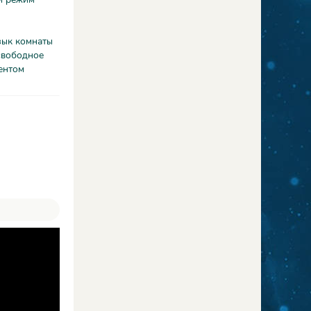
зык комнаты
свободное
ентом