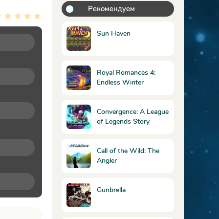
Рекомендуем
Sun Haven
Royal Romances 4:
Endless Winter
Collector's Edition /
Королевские романы
4: Вечная зима
Convergence: A League
Коллекционное
of Legends Story
издание
Call of the Wild: The
Angler
Gunbrella