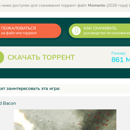
 ниже доступен для скачивания торрент-файл
Momento
(2026 года) 
ПОЖАЛОВАТЬСЯ
КАК СКАЧИВАТЬ
на файл или торрент
руководство по скачиван
Размер:
СКАЧАТЬ ТОРРЕНТ
861 
ет заинтересовать эта игра:
d Bacon