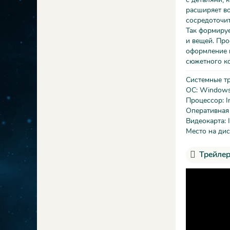
расширяет во
сосредоточит
Так формируе
и вещей. Про
оформление п
сюжетного к
Системные т
ОС: Windows 
Процессор: I
Оперативная
Видеокарта: I
Место на дис
Трейлер