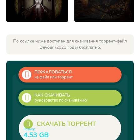
По ссылке ниже доступен для скачивания торрент-файл
Devour
(2021 года) бесплатно.
ПОЖАЛОВАТЬСЯ
на файл или торрент
КАК СКАЧИВАТЬ
руководство по скачиванию
СКАЧАТЬ ТОРРЕНТ
Размер:
4.53 GB