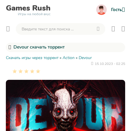
Games
Rush
Гость
Игры на любой вкус
Devour скачать торрент
Скачать игры через торрент
»
Action
»
Devour
15.10.2023 - 02:25