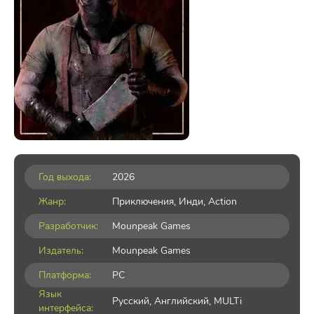
Год выхода:
2026
Жанр:
Приключения
,
Инди
,
Action
Разработчик:
Mounpeak Games
Издатель:
Mounpeak Games
Платформа:
PC
Язык
Русский, Английский, MULTi
интерфейса: