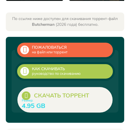
По ссылке ниже доступен для скачивания торрент-файл
Butcherman
(2026 года) бесплатно.
ПОЖАЛОВАТЬСЯ
на файл или торрент
КАК СКАЧИВАТЬ
руководство по скачиванию
СКАЧАТЬ ТОРРЕНТ
Размер:
4.95 GB