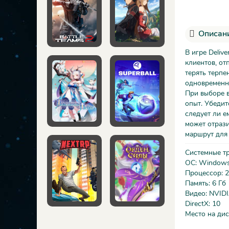
Описани
В игре Deliv
клиентов, от
терять терпе
одновременно
При выборе в
опыт. Убедит
следует ли е
может отрази
маршрут для
Системные т
ОС: Windows 
Процессор: 
Память: 6 Гб
Видео: NVID
DirectX: 10
Место на диск