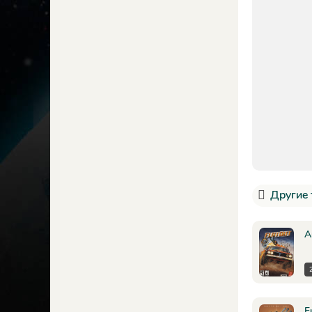
Другие 
А
F