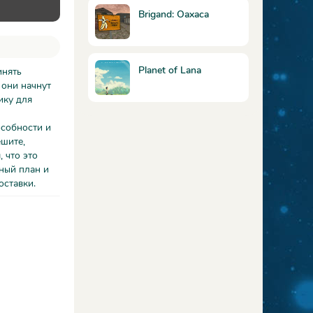
Brigand: Oaxaca
Planet of Lana
инять
 они начнут
ику для
особности и
ешите,
 что это
ный план и
оставки.