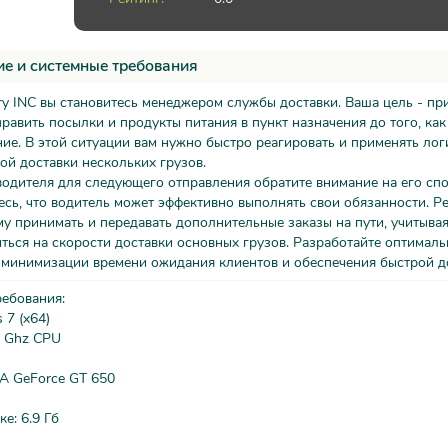
е и системные требования
ery INC вы становитесь менеджером службы доставки. Ваша цель - пр
править посылки и продукты питания в пункт назначения до того, как
ние. В этой ситуации вам нужно быстро реагировать и применять лог
й доставки нескольких грузов.
одителя для следующего отправления обратите внимание на его сп
есь, что водитель может эффективно выполнять свои обязанности. Р
му принимать и передавать дополнительные заказы на пути, учитывая,
ться на скорости доставки основных грузов. Разработайте оптималь
 минимизации времени ожидания клиентов и обеспечения быстрой д
ребования:
7 (x64)
2 Ghz CPU
IA GeForce GT 650
е: 6.9 Гб