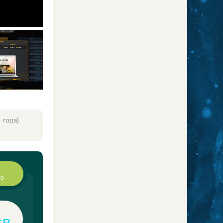
 года)
ию