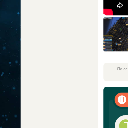
По сс