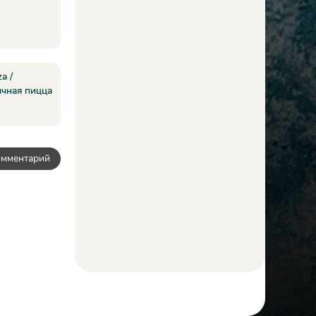
a /
ичная пицца
омментарий