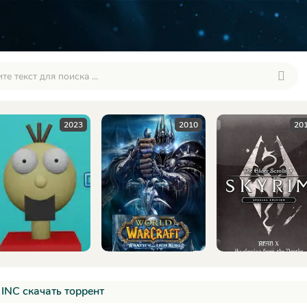
2023
2010
20
y INC скачать торрент