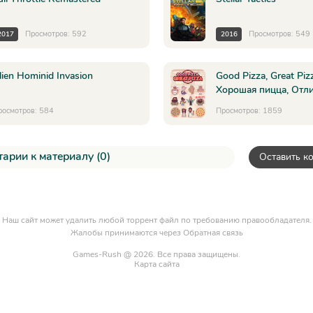
Просмотров: 592
Просмотров: 549
2017
2016
lien Hominid Invasion
Good Pizza, Great Pizz
Хорошая пицца, Отл
росмотров: 584
Просмотров: 1859
арии к материалу (0)
Оставить к
Наш сайт может удалить любой торрент файл по требованию правообладателя.
Жалобы принимаются через
Обратная связь
Games-Rush @ 2026. Все права защищены.
Карта сайта