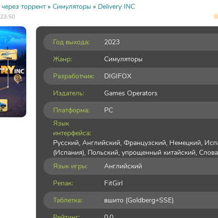
 через торрент
»
Симуляторы
»
Delivery INC
 23:50
Год выхода:
2023
Жанр:
Симуляторы
Разработчик:
DIGIFOX
Издатель:
Games Operators
Платформа:
PC
Язык
интерфейса:
Русский, Английский, Французский, Немецкий, Исп
(Испания), Польский, упрощенный китайский, Слов
Язык игры:
Английский
Репак:
FitGirl
Таблетка:
вшито (Goldberg+SSE)
Рейтинг:
0.0