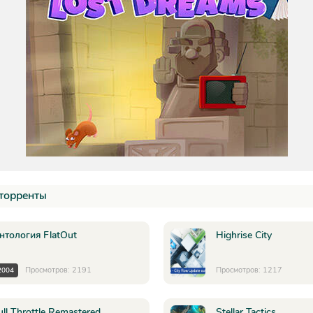
торренты
нтология FlatOut
Highrise City
Просмотров: 2191
Просмотров: 1217
2004
ull Throttle Remastered
Stellar Tactics