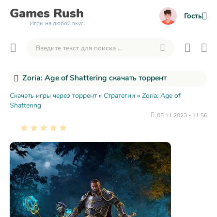
Games
Rush
Гость
Игры на любой вкус
Zoria: Age of Shattering скачать торрент
Скачать игры через торрент
»
Стратегии
»
Zoria: Age of
Shattering
05.11.2023 - 11:56