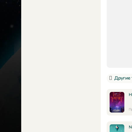
Другие 
H
П
N