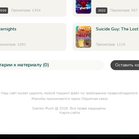
Просмотров: 1354
Просмотров: 557
2016
2022
ternights
Suicide Guy: The Los
росмотров: 1091
Просмотров: 1115
арии к материалу (0)
Оставить к
Наш сайт может удалить любой торрент файл по требованию правообладателя.
Жалобы принимаются через
Обратная связь
Games-Rush @ 2026. Все права защищены.
Карта сайта