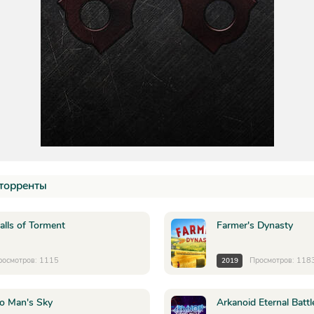
торренты
alls of Torment
Farmer's Dynasty
росмотров: 1115
Просмотров: 118
2019
o Man's Sky
Arkanoid Eternal Battl