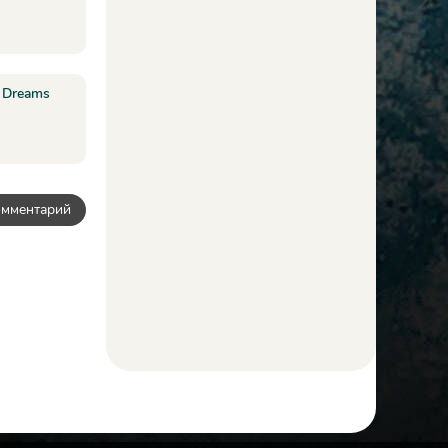
t Dreams
омментарий