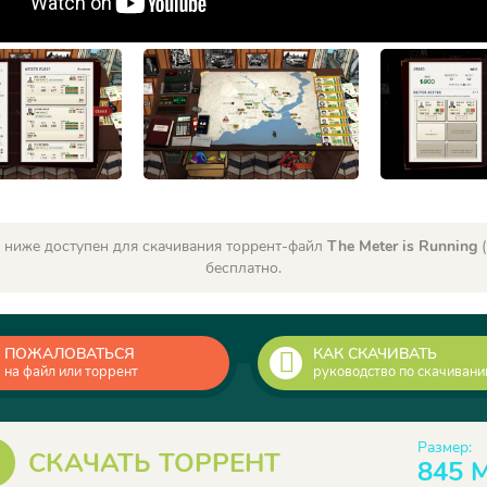
 ниже доступен для скачивания торрент-файл
The Meter is Running
(
бесплатно.
ПОЖАЛОВАТЬСЯ
КАК СКАЧИВАТЬ
на файл или торрент
руководство по скачиван
Размер:
СКАЧАТЬ ТОРРЕНТ
845 