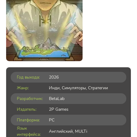
Год выхода:
2026
Жанр:
Инди
,
Симуляторы
,
Стратегии
Разработчик:
BetaLab
Издатель:
2P Games
Платформа:
PC
Язык
Английский, MULTi
интерфейса: