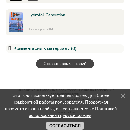
Hydrofoil Generation
Просмотров: 484
Комментарии к материалу (0)
Оставить комментарий
Наш сайт может удалить любой торрент файл по требованию
правообладателя.
Этот сайт использует файлы cookies для более
Жалобы принимаются через
Обратная связь
комфортной работы пользователя. Продолжая
Games-Rush @ 2026. Все права защищены.
просмотр страниц сайта, вы соглашаетесь с
Политикой
Карта сайта
использования файлов cookies
.
СОГЛАСИТЬСЯ