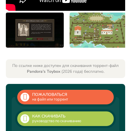
По ссылке ниже доступен для скачивания торрент-файл
Pandora's Toybox
(2026 года) бесплатно.
ПОЖАЛОВАТЬСЯ
на файл или торрент
КАК СКАЧИВАТЬ
руководство по скачиванию