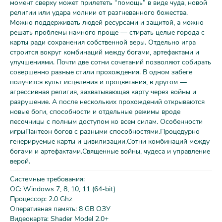
момент сверху может прилететь “помощь” в виде чуда, новой
религии или удара молнии от разгневанного божества.
Можно поддерживать людей ресурсами и защитой, а можно
решать проблемы намного проще — стирать целые города с
карты ради сохранения собственной веры. Отдельно игра
строится вокруг комбинаций между богами, артефактами и
улучшениями. Почти две сотни сочетаний позволяют собирать
совершенно разные стили прохождения. В одном забеге
получится культ исцеления и процветания, в другом —
агрессивная религия, захватывающая карту через войны и
разрушение. А после нескольких прохождений открываются
новые боги, способности и отдельные режимы вроде
песочницы с полным доступом ко всем силам. Особенности
игрыПантеон богов с разными способностями.Процедурно
генерируемые карты и цивилизации.Сотни комбинаций между
богами и артефактами.Священные войны, чудеса и управление
верой.
Системные требования:
ОС: Windows 7, 8, 10, 11 (64-bit)
Процессор: 2.0 Ghz
Оперативная память: 8 GB ОЗУ
Видеокарта: Shader Model 2.0+