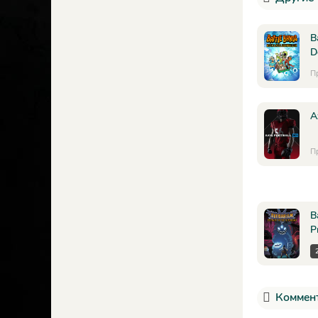
B
D
П
A
П
B
P
Коммент