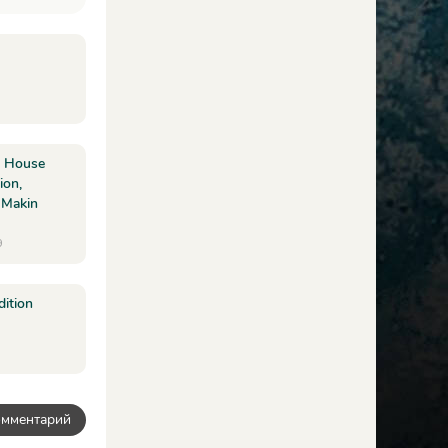
, House
ion,
 Makin
9
dition
омментарий