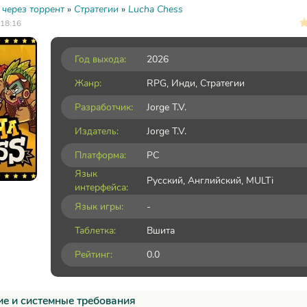
 через торрент
»
Стратегии
»
Lucha Chess
 18:16
Год выхода:
2026
Жанр:
RPG
,
Инди
,
Стратегии
Разработчик:
Jorge T.V.
Издатель:
Jorge T.V.
Платформа:
PC
Язык
Русский, Английский, MULTi
интерфейса:
Язык игры:
-
Таблетка:
Вшита
Рейтинг:
0.0
е и системные требования