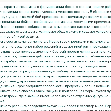
— стратегическая игра о формировании боевого состава, поиске раб
управлении ходом матча в условиях меняющегося поля. В её основе 
структура, где каждый бой превращается в компактную задачу с нес
: позициями бойцов, свойствами противника, доступными предметам
Игрок не просто собирает отряд, а выстраивает систему, в которой 
ддерживают друг друга, усиливают общую схему и создают условия 
или устойчивой защиты.
еге состав команды меняется. Новые герои, реликвии и вспомогател
степенно расширяют набор решений и задают иной ритм прохождени
 отряд через прямое давление и быстрый прорыв линии, другие опи
странства, фланговые действия и последовательное ослабление зад
но требует пересмотра тактики, поэтому успех зависит не от повтор
т умения читать ситуацию и перестраивать план под текущий матч.
ития задаёт игре дополнительную глубину. Усиления могут вывести 
центр всей стратегии или перераспределить мощь между нескольки
а дольше удерживала темп и лучше переносила ответные действия 
вижения игрок соединяет способности, предметы и роли в цельные
ывают новые способы атаки, защиты и контроля. Так формируется пу
е встречи, где значение имеет не только сила отдельных фигур, но и
ия.
нского реслинга определяет визуальный образ и характер мира. Пе
 черты арены, масок, сценического противостояния и контактного пое