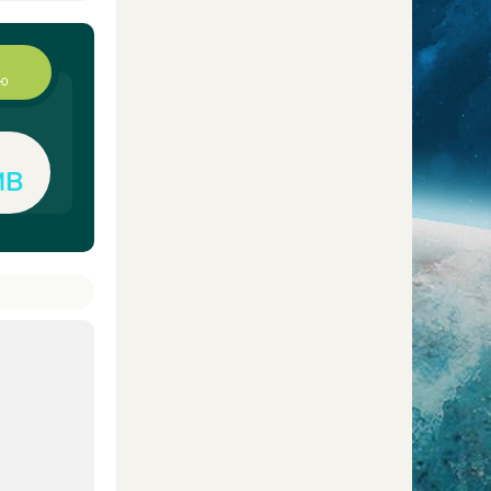
ию
MB