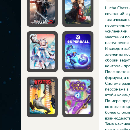
Lucha Chess 
сочетаний и 
тактическая 
переменными
усилениями. 
участники по
наступления 
В каждом заб
элементы по
сборки ведут
контроль про
Поле постоян
формулы, а о
Система разв
персонажа в 
чтобы команд
По мере прод
которые откр
более сложны
взаимодейств
Тема мексика
несут в себе