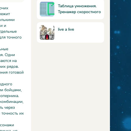
Таблица умножения.
очих
Тренажер скоростного
лежит
обучения.
колькими
и и
live a live
отдельные
для точного
ьные
я. Одни
раются на
них рядов.
ения готовой
одного
ми бойцами,
соперника.
 комбинации,
ть через
 точность их
рсонажи
динка, но