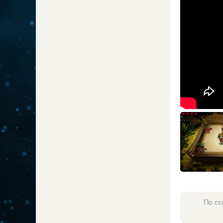
По сс