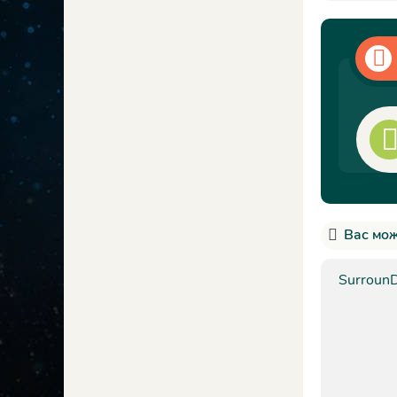
Вас мож
Surroun