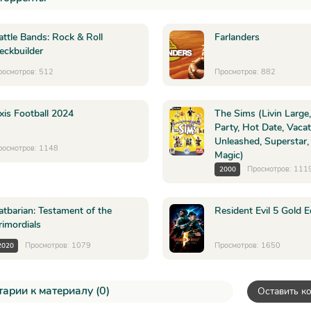
attle Bands: Rock & Roll
Farlanders
eckbuilder
росмотров: 512
Просмотров: 882
xis Football 2024
The Sims (Livin Large
Party, Hot Date, Vacat
Unleashed, Superstar,
росмотров: 1148
Magic)
Просмотров: 111
2000
atbarian: Testament of the
Resident Evil 5 Gold E
rimordials
Просмотров: 1079
Просмотров: 1650
2020
арии к материалу (0)
Оставить к