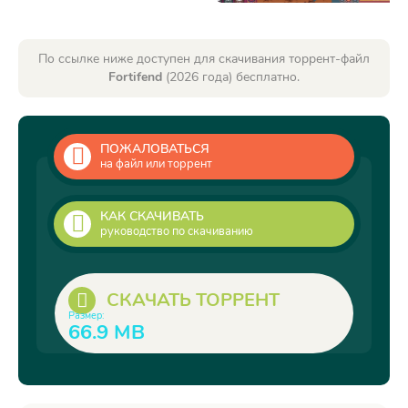
По ссылке ниже доступен для скачивания торрент-файл
Fortifend
(2026 года) бесплатно.
ПОЖАЛОВАТЬСЯ
на файл или торрент
КАК СКАЧИВАТЬ
руководство по скачиванию
СКАЧАТЬ ТОРРЕНТ
Размер:
66.9 MB