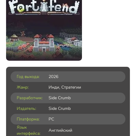
Год выхода:
2026
Жанр:
Инди
,
Стратегии
Разработчик:
Side Crumb
Издатель:
Side Crumb
Платформа:
PC
Язык
Английский
интерфейса: