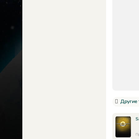
Другие 
S
П