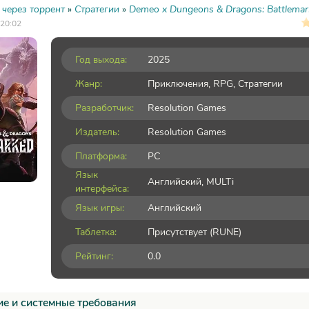
 через торрент
»
Стратегии
»
Demeo x Dungeons & Dragons: Battlemar
 20:02
Год выхода:
2025
Жанр:
Приключения
,
RPG
,
Стратегии
Разработчик:
Resolution Games
Издатель:
Resolution Games
Платформа:
PC
Язык
Английский, MULTi
интерфейса:
Язык игры:
Английский
Таблетка:
Присутствует (RUNE)
Рейтинг:
0.0
е и системные требования