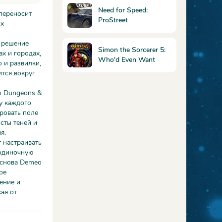
Need for Speed:
 переносит
ProStreet
ых
е решение
Simon the Sorcerer 5:
х и городах,
Who'd Even Want
 и развилки,
Contact
ится вокруг
ы Dungeons &
у каждого
ровать поле
сты теней и
я.
 настраивать
 одиночную
основа Demeo
ое
ение и
ая от