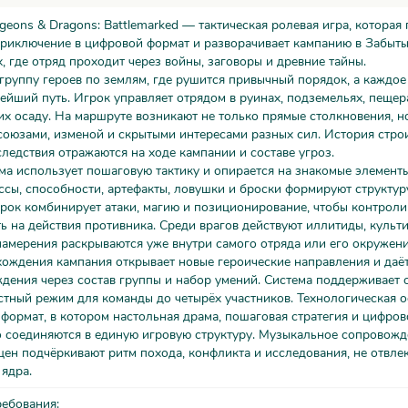
eons & Dragons: Battlemarked — тактическая ролевая игра, которая
приключение в цифровой формат и разворачивает кампанию в Забыт
, где отряд проходит через войны, заговоры и древние тайны.
группу героев по землям, где рушится привычный порядок, а каждо
ейший путь. Игрок управляет отрядом в руинах, подземельях, пещера
 осаду. На маршруте возникают не только прямые столкновения, но
союзами, изменой и скрытыми интересами разных сил. История стро
следствия отражаются на ходе кампании и составе угроз.
ма использует пошаговую тактику и опирается на знакомые элемент
ссы, способности, артефакты, ловушки и броски формируют структур
рок комбинирует атаки, магию и позиционирование, чтобы контроли
ть на действия противника. Среди врагов действуют иллитиды, культи
намерения раскрываются уже внутри самого отряда или его окружени
ождения кампания открывает новые героические направления и даёт
дения через состав группы и набор умений. Система поддерживает
стный режим для команды до четырёх участников. Технологическая 
формат, в котором настольная драма, пошаговая стратегия и цифров
о соединяются в единую игровую структуру. Музыкальное сопровожд
цен подчёркивают ритм похода, конфликта и исследования, не отвлек
 ядра.
ребования: