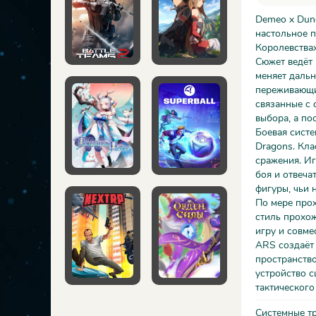
Demeo x Dung
настольное 
Королевствах
Сюжет ведёт 
меняет дальн
переживающих
связанные с 
выбора, а по
Боевая систе
Dragons. Кла
сражения. Иг
боя и отвеча
фигуры, чьи 
По мере прох
стиль прохож
игру и совме
ARS создаёт 
пространств
устройство с
тактического
Системные т