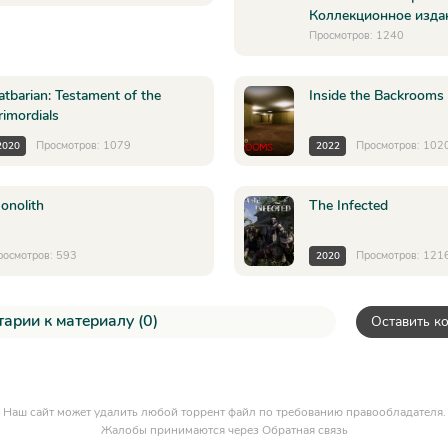
Коллекционное изда
Просмотров: 1240
atbarian: Testament of the
Inside the Backrooms
rimordials
Просмотров: 1079
Просмотров: 102
2020
2022
onolith
The Infected
росмотров: 593
Просмотров: 121
2020
арии к материалу (0)
Оставить к
Наш сайт может удалить любой торрент файл по требованию правообладателя.
Жалобы принимаются через
Обратная связь