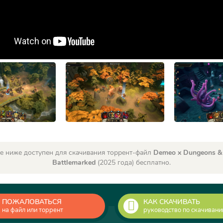
е ниже доступен для скачивания торрент-файл
Demeo x Dungeons &
Battlemarked
(2025 года) бесплатно.
ПОЖАЛОВАТЬСЯ
КАК СКАЧИВАТЬ
на файл или торрент
руководство по скачиван