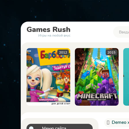
Games
Rush
Игры на любой вкус
2012
2015
2023
Demeo x
Меню сайта