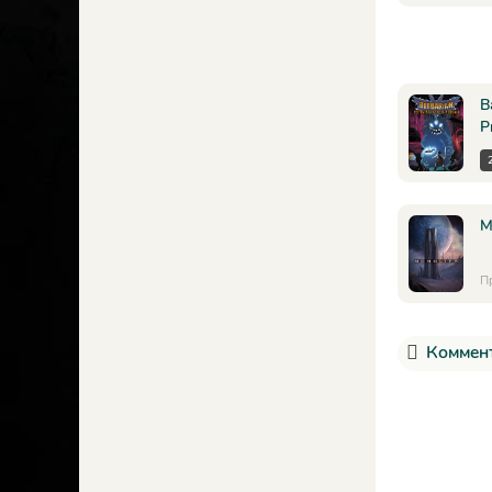
B
P
M
П
Коммент