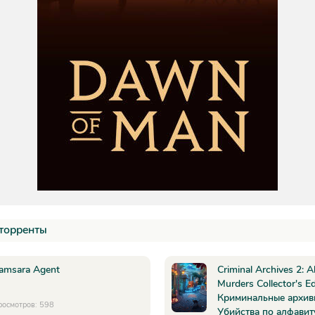
торренты
amsara Agent
Criminal Archives 2: A
Murders Collector's Ed
Криминальные архив
росмотров: 598
Убийства по алфавит