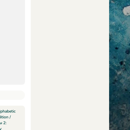
lphabetic
ition /
ы 2:
у