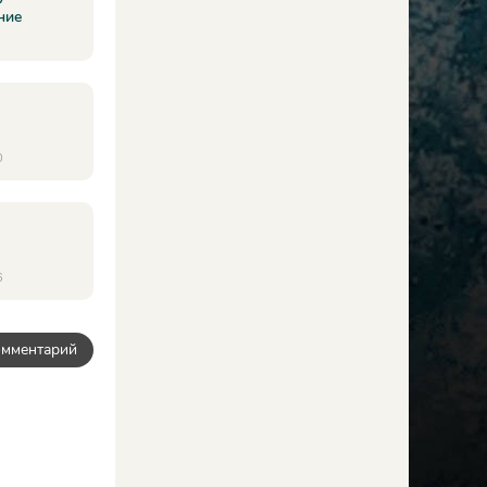
ние
0
6
омментарий