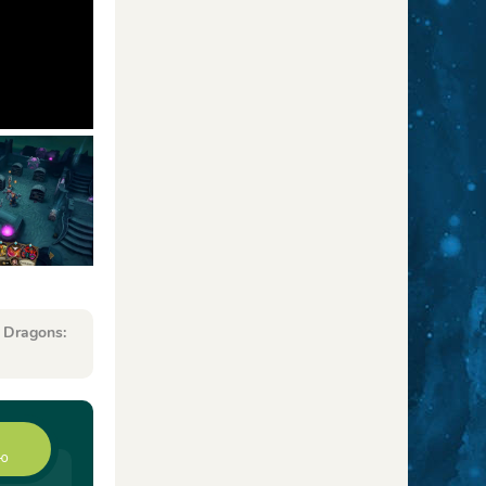
 Dragons:
ию