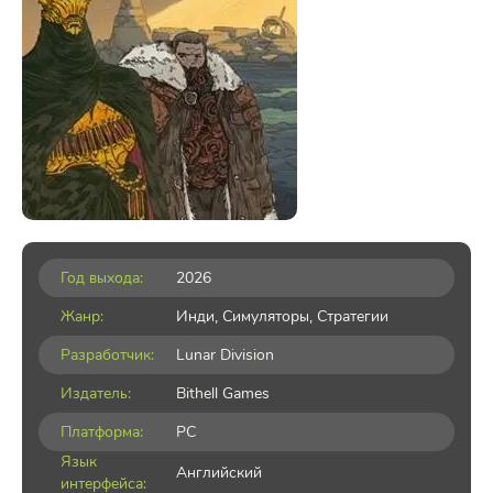
Год выхода:
2026
Жанр:
Инди
,
Симуляторы
,
Стратегии
Разработчик:
Lunar Division
Издатель:
Bithell Games
Платформа:
PC
Язык
Английский
интерфейса: