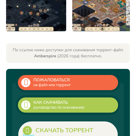
По ссылке ниже доступен для скачивания торрент-файл
Amberspire
(2026 года) бесплатно.
ПОЖАЛОВАТЬСЯ
на файл или торрент
КАК СКАЧИВАТЬ
руководство по скачиванию
СКАЧАТЬ ТОРРЕНТ
Размер: