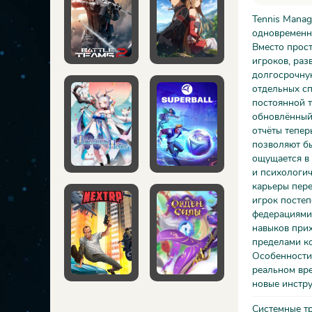
Tennis Manag
одновременн
Вместо прост
игроков, раз
долгосрочную
отдельных сп
постоянной 
обновлённый 
отчёты тепер
позволяют бы
ощущается в 
и психологи
карьеры пере
игрок постеп
федерациями,
навыков при
пределами ко
Особенности 
реальном вр
новые инстру
Системные т