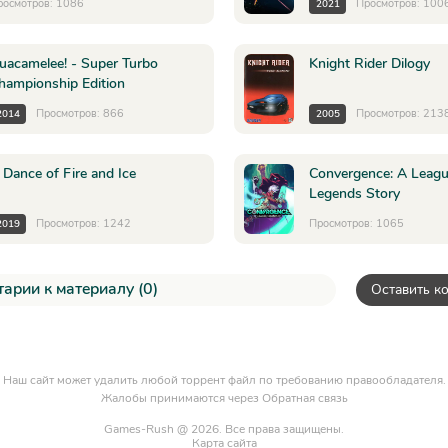
росмотров: 1086
Просмотров: 100
2021
uacamelee! - Super Turbo
Knight Rider Dilogy
hampionship Edition
Просмотров: 866
Просмотров: 213
2014
2005
 Dance of Fire and Ice
Convergence: A Leagu
Legends Story
Просмотров: 1242
Просмотров: 1065
2019
арии к материалу (0)
Оставить к
Наш сайт может удалить любой торрент файл по требованию правообладателя.
Жалобы принимаются через
Обратная связь
Games-Rush @ 2026. Все права защищены.
Карта сайта