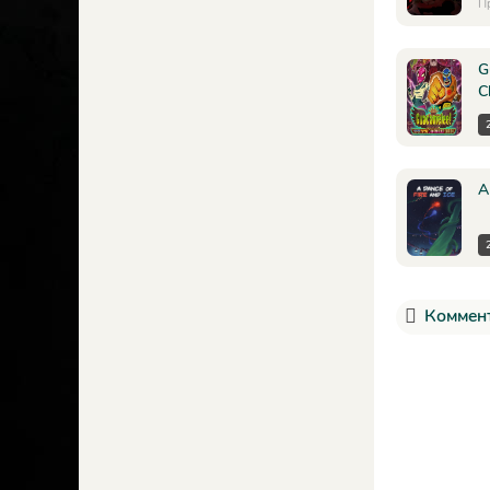
П
G
C
A
Коммент