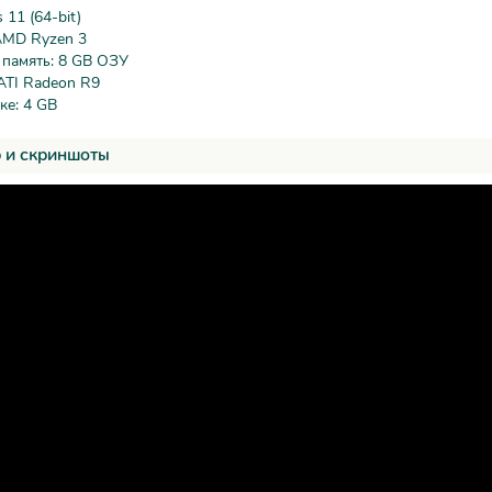
11 (64-bit)
AMD Ryzen 3
 память: 8 GB ОЗУ
ATI Radeon R9
ке: 4 GB
 и скриншоты