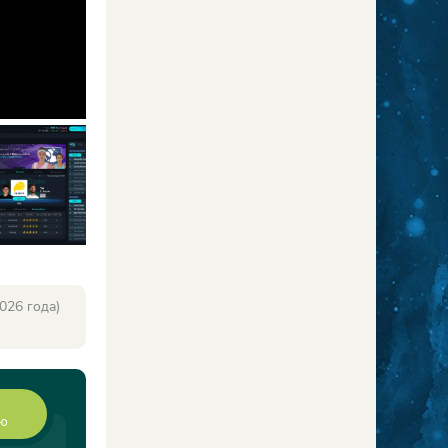
026 года)
ию