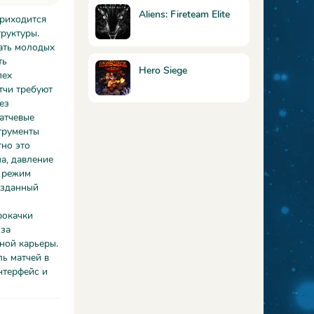
Aliens: Fireteam Elite
приходится
руктуры.
кать молодых
ть
Hero Siege
пех
тчи требуют
ез
атчевые
трументы
тно это
а, давление
й режим
озданный
рокачки
 за
ной карьеры.
ь матчей в
нтерфейс и