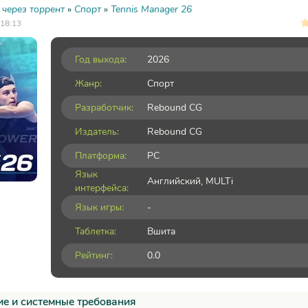
 через торрент
»
Спорт
»
Tennis Manager 26
 18:13
Год выхода:
2026
Жанр:
Спорт
Разработчик:
Rebound CG
Издатель:
Rebound CG
Платформа:
PC
Язык
Английский, MULTi
интерфейса:
Язык игры:
-
Таблетка:
Вшита
Рейтинг:
0.0
е и системные требования