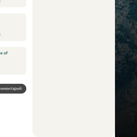
6
8
e of
омментарий