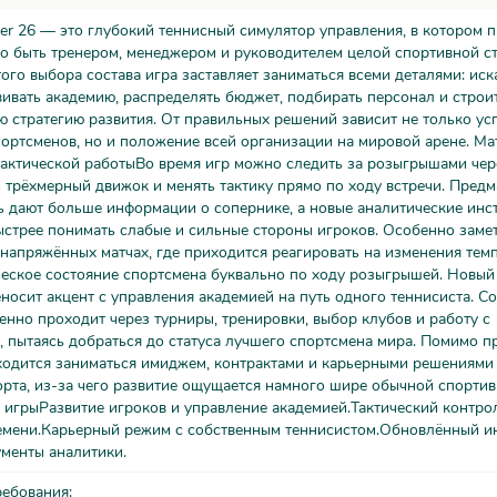
er 26 — это глубокий теннисный симулятор управления, в котором 
о быть тренером, менеджером и руководителем целой спортивной ст
ого выбора состава игра заставляет заниматься всеми деталями: ис
вивать академию, распределять бюджет, подбирать персонал и строи
 стратегию развития. От правильных решений зависит не только ус
ортсменов, но и положение всей организации на мировой арене. Ма
тактической работыВо время игр можно следить за розыгрышами чер
трёхмерный движок и менять тактику прямо по ходу встречи. Предм
ь дают больше информации о сопернике, а новые аналитические инс
стрее понимать слабые и сильные стороны игроков. Особенно заме
напряжённых матчах, где приходится реагировать на изменения темп
ческое состояние спортсмена буквально по ходу розыгрышей. Новы
носит акцент с управления академией на путь одного теннисиста. С
енно проходит через турниры, тренировки, выбор клубов и работу с
 пытаясь добраться до статуса лучшего спортсмена мира. Помимо п
ходится заниматься имиджем, контрактами и карьерными решениями
рта, из-за чего развитие ощущается намного шире обычной спортив
игрыРазвитие игроков и управление академией.Тактический контрол
емени.Карьерный режим с собственным теннисистом.Обновлённый и
менты аналитики.
ребования: