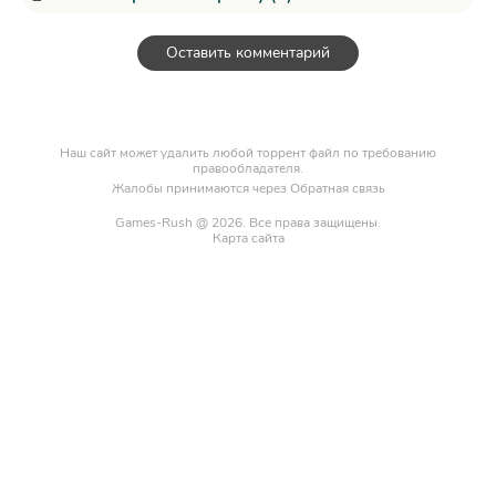
Оставить комментарий
Наш сайт может удалить любой торрент файл по требованию
правообладателя.
Жалобы принимаются через
Обратная связь
Games-Rush @ 2026. Все права защищены.
Карта сайта