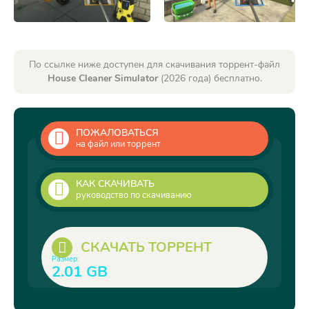
По ссылке ниже доступен для скачивания торрент-файл
House Cleaner Simulator
(2026 года) бесплатно.
ПОЖАЛОВАТЬСЯ
на файл или торрент
КАК СКАЧИВАТЬ
руководство по скачиванию
СКАЧАТЬ ТОРРЕНТ
Размер:
2.01 GB