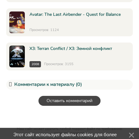
Avatar: The Last Airbender - Quest for Balance
Просмотров: 1124
X3: Terran Conflict / X3: Земной конфликт
Просмотров: 3155
2008
Комментарии к материалу (0)
Оставить комментарий
Наш сайт может удалить любой торрент файл по требованию
правообладателя.
Этот сайт использует файлы cookies для более
Жалобы принимаются через
Обратная связь