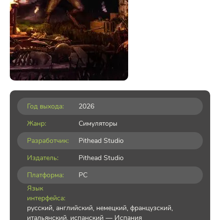
Год выхода:
2026
Жанр:
Симуляторы
Разработчик:
Pithead Studio
Издатель:
Pithead Studio
Платформа:
PC
Язык
интерфейса:
русский, английский, немецкий, французский,
итальянский, испанский — Испания