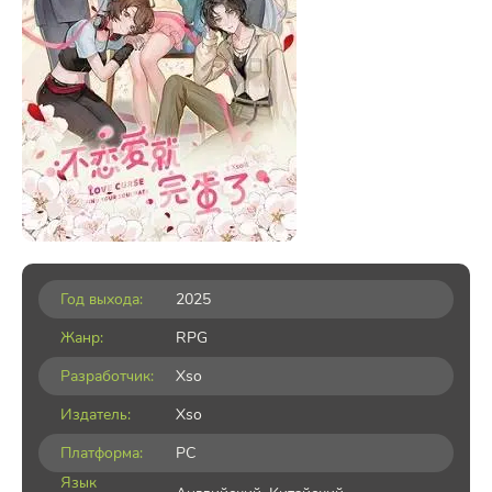
Год выхода:
2025
Жанр:
RPG
Разработчик:
Xso
Издатель:
Xso
Платформа:
PC
Язык