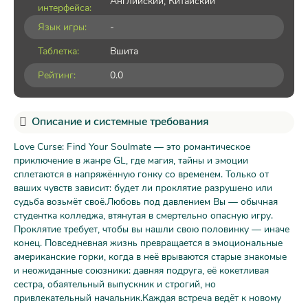
Английский, Китайский
интерфейса:
Язык игры:
-
Таблетка:
Вшита
Рейтинг:
0.0
Описание и системные требования
Love Curse: Find Your Soulmate — это романтическое
приключение в жанре GL, где магия, тайны и эмоции
сплетаются в напряжённую гонку со временем. Только от
ваших чувств зависит: будет ли проклятие разрушено или
судьба возьмёт своё.Любовь под давлением Вы — обычная
студентка колледжа, втянутая в смертельно опасную игру.
Проклятие требует, чтобы вы нашли свою половинку — иначе
конец. Повседневная жизнь превращается в эмоциональные
американские горки, когда в неё врываются старые знакомые
и неожиданные союзники: давняя подруга, её кокетливая
сестра, обаятельный выпускник и строгий, но
привлекательный начальник.Каждая встреча ведёт к новому