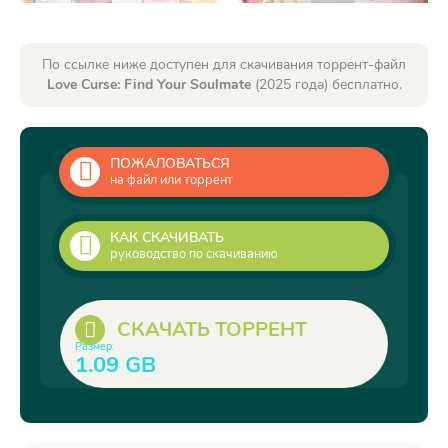
По ссылке ниже доступен для скачивания торрент-файл
Love Curse: Find Your Soulmate
(2025 года) бесплатно.
ПОЖАЛОВАТЬСЯ
на файл или торрент
КАК СКАЧИВАТЬ
руководство по скачиванию
СКАЧАТЬ ТОРРЕНТ
Размер:
1.09 GB