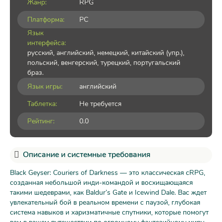
Жанр:
RPG
Платформа:
PC
Язык
интерфейса:
русский, английский, немецкий, китайский (упр.),
польский, венгерский, турецкий, португальский
браз.
Язык игры:
английский
Таблетка:
Не требуется
Рейтинг:
0.0
Описание и системные требования
Black Geyser: Couriers of Darkness — это классическая cRPG,
созданная небольшой инди-командой и восхищающаяся
такими шедеврами, как Baldur’s Gate и Icewind Dale. Вас ждет
увлекательный бой в реальном времени с паузой, глубокая
система навыков и харизматичные спутники, которые помогут