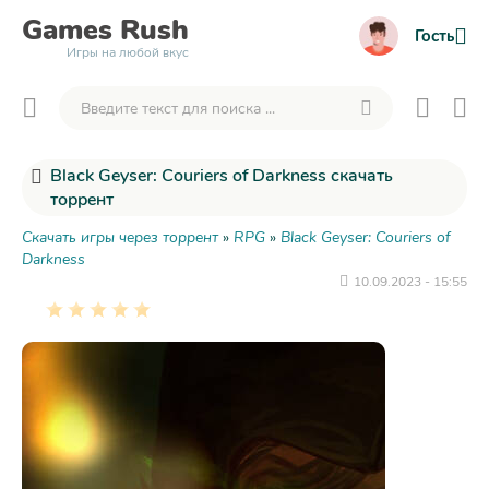
Games
Rush
Гость
Игры на любой вкус
Black Geyser: Couriers of Darkness скачать
торрент
Скачать игры через торрент
»
RPG
»
Black Geyser: Couriers of
Darkness
10.09.2023 - 15:55