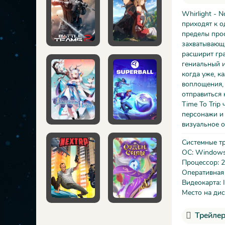
Whirlight - 
приходят к о
пределы прос
захватывающи
расширит гра
гениальный и
когда уже, к
воплощения, 
отправиться 
Time To Trip
персонажи и
визуальное 
Системные т
ОС: Windows 7
Процессор: 
Оперативная
Видеокарта: 
Место на дис
Трейлер