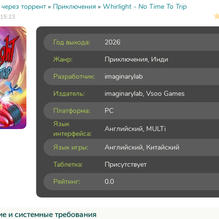
 через торрент
»
Приключения
»
Whirlight - No Time To Trip
 15:23
Год выхода:
2026
Жанр:
Приключения
,
Инди
Разработчик:
imaginarylab
Издатель:
imaginarylab, Vsoo Games
Платформа:
PC
Язык
Английский, MULTi
интерфейса:
Язык игры:
Английский, Китайский
Таблетка:
Присутствует
Рейтинг:
0.0
е и системные требования