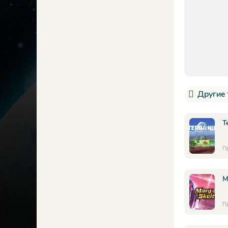
Другие 
T
П
M
П