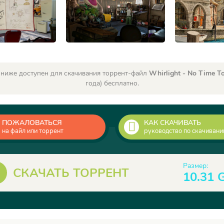
 ниже доступен для скачивания торрент-файл
Whirlight - No Time To
года) бесплатно.
ПОЖАЛОВАТЬСЯ
КАК СКАЧИВАТЬ
на файл или торрент
руководство по скачиван
Размер:
СКАЧАТЬ ТОРРЕНТ
10.31 