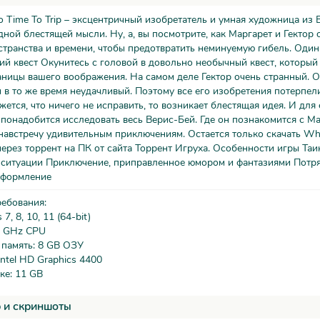
No Time To Trip – эксцентричный изобретатель и умная художница из
дной блестящей мысли. Ну, а, вы посмотрите, как Маргарет и Гектор 
транства и времени, чтобы предотвратить неминуемую гибель. Один
й квест Окунитесь с головой в довольно необычный квест, который
ницы вашего воображения. На самом деле Гектор очень странный. 
 в то же время неудачливый. Поэтому все его изобретения потерпел
ажется, что ничего не исправить, то возникает блестящая идея. И для 
понадобится исследовать весь Верис-Бей. Где он познакомится с Ма
навстречу удивительным приключениям. Остается только скачать Whir
 через торрент на ПК от сайта Торрент Игруха. Особенности игры Та
 ситуации Приключение, приправленное юмором и фантазиями Потр
оформление
ребования:
, 8, 10, 11 (64-bit)
2 GHz CPU
 память: 8 GB ОЗУ
Intel HD Graphics 4400
ке: 11 GB
 и скриншоты