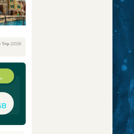
 Trip
(2026
ию
GB