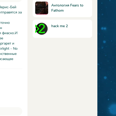
Антология Fears to
 Верис-Бей
Fathom
отправятся за
 точно
hack me 2
Он
и фиаско.И
ее
ргарет и
light - No
инственные
ясающее