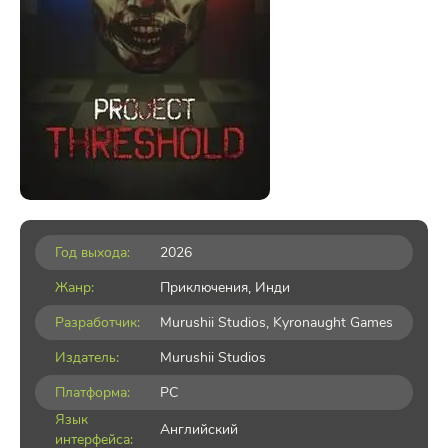
Год выхода:
2026
Жанр:
Приключения
,
Инди
Разработчик:
Murushii Studios, Kyronaught Games
Издатель:
Murushii Studios
Платформа:
PC
Язык
Английский
интерфейса: