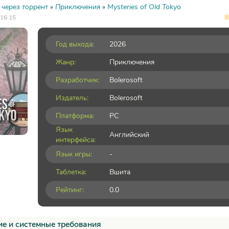
 через торрент
»
Приключения
»
Mysteries of Old Tokyo
 16:15
Год выхода:
2026
Жанр:
Приключения
Разработчик:
Bolerosoft
Издатель:
Bolerosoft
Платформа:
PC
Язык
Английский
интерфейса:
Язык игры:
-
Таблетка:
Вшита
Рейтинг:
0.0
е и системные требования