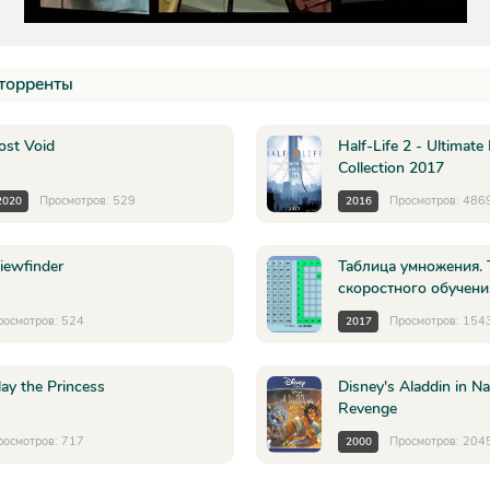
торренты
ost Void
Half-Life 2 - Ultimat
Collection 2017
Просмотров: 529
Просмотров: 486
2020
2016
iewfinder
Таблица умножения.
скоростного обучени
росмотров: 524
Просмотров: 154
2017
lay the Princess
Disney's Aladdin in Na
Revenge
росмотров: 717
Просмотров: 204
2000