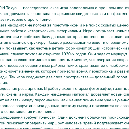
 Old Tokyo — исследовательская игра-головоломка о прошлом японс
учает документы, сопоставляет архивные свидетельства и по фрагмен
ает историю старого Токио.
ета находится не погоня за преступником и не поиск скрытых ценнос
ьная работа с историческими материалами. Игрок открывает новые 
источники и собирает базу данных, которая постепенно связывает л
ытия в единую структуру. Каждое расследование ведёт к очередному
 и показывает, как частные детали формируют общий исторический к
чкой служат почтовые открытки 1930-х годов. Они задают маршрут
 и направляют внимание к конкретным местам, чьи очертания сохр
рок посещает современные районы Токио, сравнивает их с изображе
иксирует изменения, которые принесли время, перестройка и разви
еды. Так игра соединяет два слоя пространства — довоенный город 
лик.
дование расширяется. В работу входят старые фотографии, газетны
ги, схемы и карты. Каждый найденный материал добавляет новый фак
ает на связь между персонажами или меняет понимание уже изученно
процесс вокруг анализа данных, поэтому выводы появляются не сразу
о сопоставления источников.
сследования требует точности. Один документ объясняет происхожд
гой помогает определить маршрут человека, третий подтверждает с
ое исчезло с городской карты. Игрок не получает готовую интерпрет