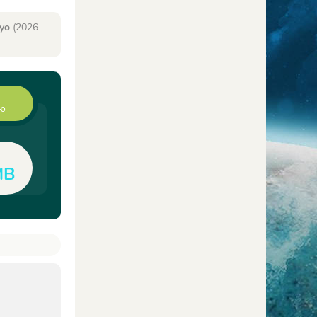
kyo
(2026
ию
MB