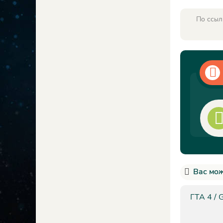
По ссыл
Вас мож
ГТА 4 / 