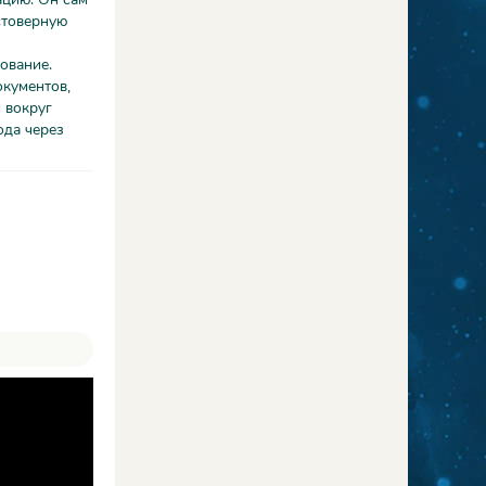
стоверную
ование.
окументов,
 вокруг
ода через