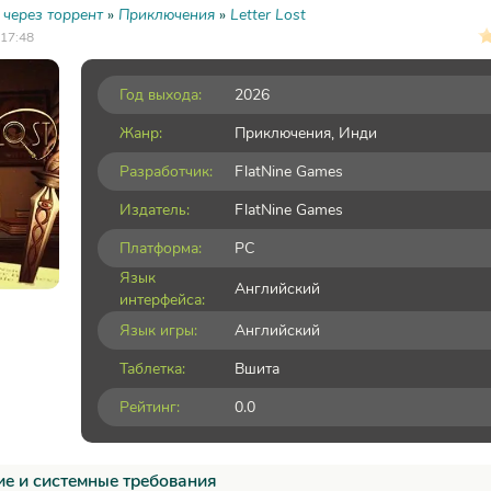
 через торрент
»
Приключения
»
Letter Lost
 17:48
Год выхода:
2026
Жанр:
Приключения
,
Инди
Разработчик:
FlatNine Games
Издатель:
FlatNine Games
Платформа:
PC
Язык
Английский
интерфейса:
Язык игры:
Английский
Таблетка:
Вшита
Рейтинг:
0.0
е и системные требования