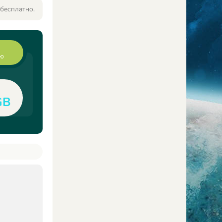
 бесплатно.
ию
GB