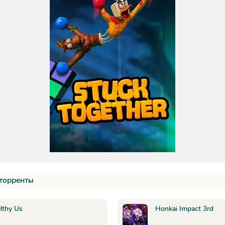
торренты
ilthy Us
Honkai Impact 3rd