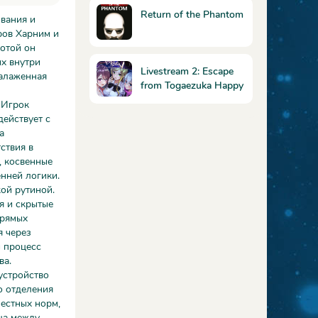
Return of the Phantom
ования и
ров Харним и
ботой он
ых внутри
Livestream 2: Escape
налаженная
from Togaezuka Happy
Place
 Игрок
действует с
а
ствия в
, косвенные
енней логики.
ой рутиной.
я и скрытые
прямых
я через
й процесс
ва.
устройство
о отделения
местных норм,
ца между