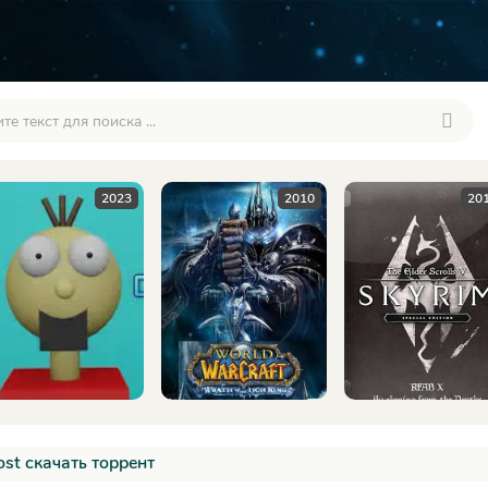
2010
2016
2
ost скачать торрент