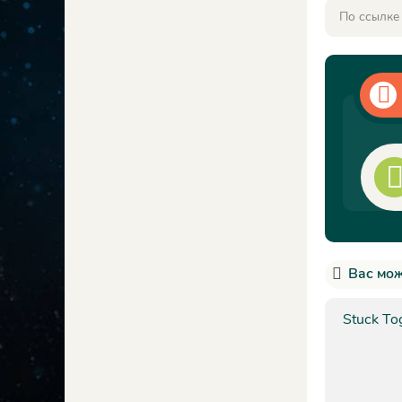
По ссылке
Вас мож
Stuck To