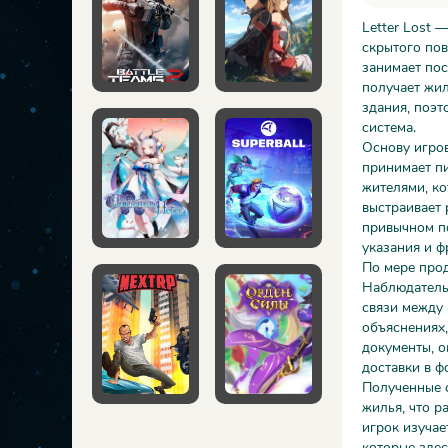
Letter Lost 
скрытого пов
занимает пос
получает жил
здания, поэт
система.
Основу игро
принимает пи
жителями, ко
выстраивает 
привычном п
указания и ф
По мере про
Наблюдательн
связи между 
объяснениях,
документы, о
доставки в ф
Полученные с
жилья, что р
игрок изучае
которые зде