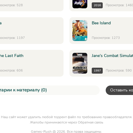
росмотров: 528
Просмотров: 146
2016
a
Bee Island
росмотров: 1197
Просмотров: 1273
he Last Faith
Jane's Combat Simulat
росмотров: 606
Просмотров: 590
1997
арии к материалу (0)
Оставить к
Наш сайт может удалить любой торрент файл по требованию правообладателя.
Жалобы принимаются через
Обратная связь
Games-Rush @ 2026. Все права защищены.