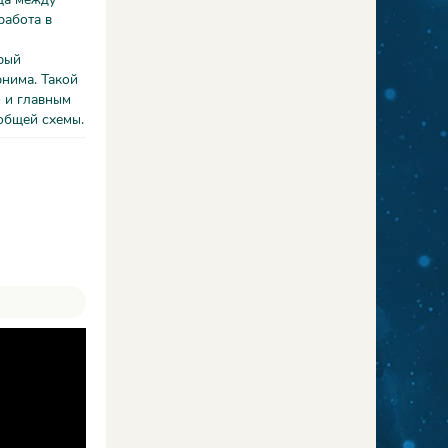
работа в
рый
нима. Такой
 и главным
общей схемы.