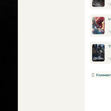
П
Ir
П
T
П
Коммент