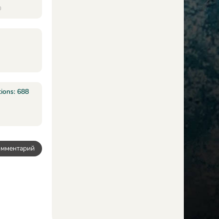
0
ions: 688
омментарий