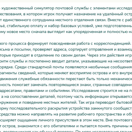
— художественный симулятор почтовой службы с элементами исслед
ествования, в котором игрок получает назначение на удалённый ост
т единственного сотрудника местного отделения связи. Вместе с ра
ьё, стабильную оплату и набор базовых условий, уже подготовленн
ому новое место сначала выглядит как упорядоченная и полностью 
вого процесса формирует повседневная работа с корреспонденцией.
сьма и посылки, проверяет адреса, сортирует отправления и взаимо
торые приходят в отделение по своим делам. Через эти действия игр
ритм службы и постепенно вводит детали, указывающие на несоответ
орядке. Среди стандартной почты появляются необычные сообщения
рагменты сведений, которые меняют восприятие острова и его внутр
движения служебные обязанности перестают быть только механическ
ость помогает замечать повторяющиеся знаки, странные совпадени
адресатами, правилами и событиями. Исследование строится не на 
 а на сопоставлении деталей, поэтому часть информации открываетс
кружение и поведение местных жителей. Так игра переводит бытово
орму последовательного раскрытия устройства замкнутого сообщест
редства можно направлять на развитие рабочего пространства и об
асширяет ощущение личного присутствия в этом месте. Вне почтовог
т остров, знакомится с его обитателями и пытается понять причины 
сь воспринимают как обычный порядок. По мере исследования грани