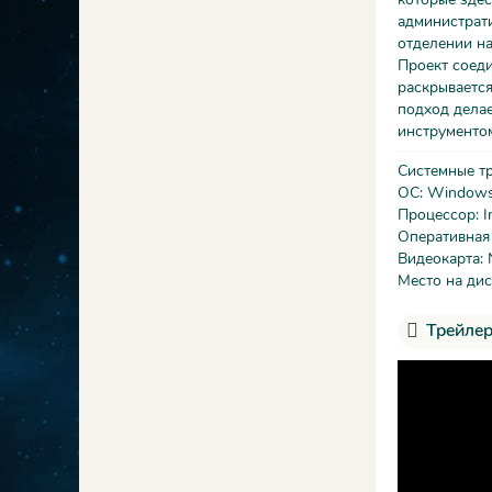
администрати
отделении на
Проект соеди
раскрывается
подход делае
инструментом
Системные т
ОС: Windows 
Процессор: In
Оперативная
Видеокарта:
Место на дис
Трейлер