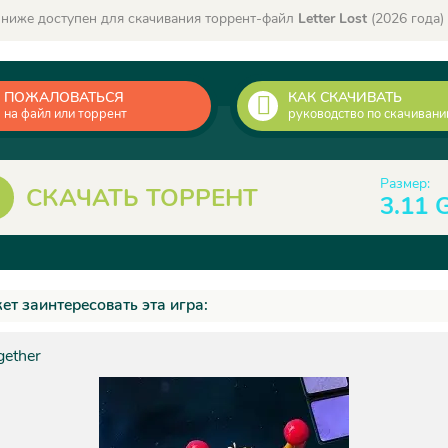
 ниже доступен для скачивания торрент-файл
Letter Lost
(2026 года)
ПОЖАЛОВАТЬСЯ
КАК СКАЧИВАТЬ
на файл или торрент
руководство по скачиван
Размер:
СКАЧАТЬ ТОРРЕНТ
3.11 
ет заинтересовать эта игра:
gether