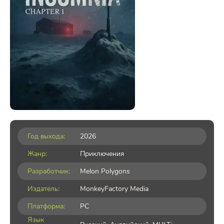
Год выхода:
2026
Жанр:
Приключения
Разработчик:
Melon Polygons
Издатель:
MonkeyFactory Media
Платформа:
PC
Язык