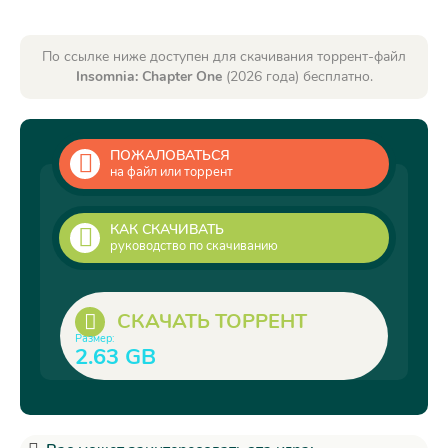
По ссылке ниже доступен для скачивания торрент-файл
Insomnia: Chapter One
(2026 года) бесплатно.
ПОЖАЛОВАТЬСЯ
на файл или торрент
КАК СКАЧИВАТЬ
руководство по скачиванию
СКАЧАТЬ ТОРРЕНТ
Размер:
2.63 GB