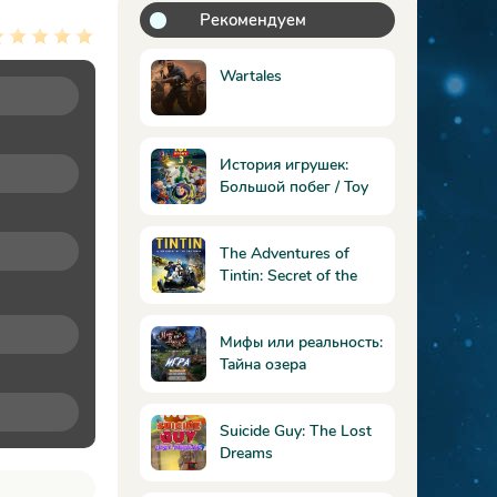
Рекомендуем
Wartales
История игрушек:
Большой побег / Toy
Story 3: The Video
Game
The Adventures of
Tintin: Secret of the
Unicorn /
Приключения Тинтина:
Тайна Единорога
Мифы или реальность:
Тайна озера
Коллекционное
издание
Suicide Guy: The Lost
Dreams