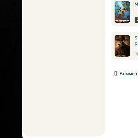
M
S
R
П
Коммент