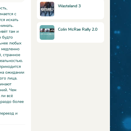
Wasteland 3
сть,
инается с
ся искать
нимать.
Colin McRae Rally 2.0
ивёт там и
н будто
льнее любых
а медленно
й, странное
реальностью.
 приходится
 на ожидании
ого лица.
чинают
ний. Чем
 ли всё
ораздо более
переезд и