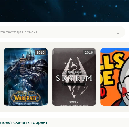
2010
2016
20
ences? скачать торрент