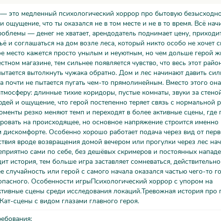
 — это медленный психологический хоррор про бытовую безысходно
и ощущение, что ты оказался не в том месте и не в то время. Всё нач
облемы — денег не хватает, арендодатель поднимает цену, приходит
ё и соглашаться на дом возле леса, который никто особо не хочет с
е место кажется просто унылым и неуютным, но чем дольше герой ж
естном магазине, тем сильнее появляется чувство, что весь этот райо
ытается вытолкнуть чужака обратно. Дом и лес начинают давить си
 почти не пытается пугать чем-то прямолинейным. Вместо этого он
атмосферу: длинные тихие коридоры, пустые комнаты, звуки за стено
дей и ощущение, что герой постепенно теряет связь с нормальной 
менты резко меняют темп и переходят в более активные сцены, где
ировать на происходящее, но основное напряжение строится именно
 дискомфорте. Особенно хорошо работает подача через вид от перв
твия вроде возвращения домой вечером или прогулки через лес на
приятно сами по себе, без дешёвых скримеров и постоянных нападе
ит история, тем больше игра заставляет сомневаться, действительно
 случайность или герой с самого начала оказался частью чего-то г
 опасного. Особенности игрыПсихологический хоррор с упором на
тивные сцены среди исследования локаций.Тревожная история про 
Кат-сцены с видом глазами главного героя.
ребования: