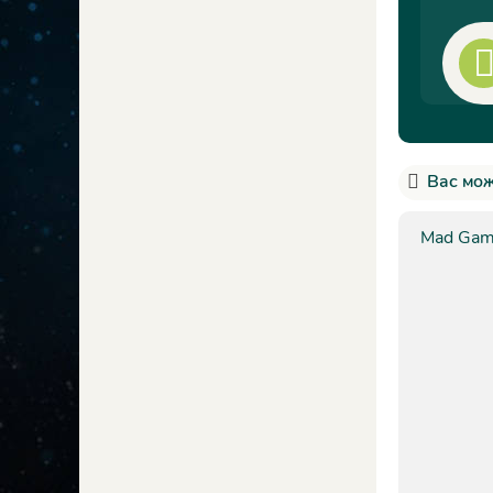
Вас мож
Mad Gam