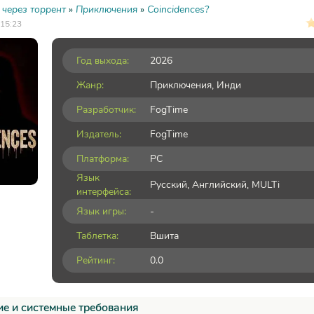
 через торрент
»
Приключения
»
Coincidences?
 15:23
Год выхода:
2026
Жанр:
Приключения
,
Инди
Разработчик:
FogTime
Издатель:
FogTime
Платформа:
PC
Язык
Русский, Английский, MULTi
интерфейса:
Язык игры:
-
Таблетка:
Вшита
Рейтинг:
0.0
е и системные требования