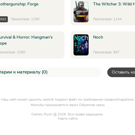
othergunship: Forge
The Witcher 3: Wild 
Просмотров: 1299
Просмотров: 1144
2022
urvival & Horror: Hangman's
Noch
ope
росмотров: 1080
Просмотров: 887
арии к материалу (0)
Оставить к
Наш сайт может удалить любой торрент файл по требованию правообладателя.
Жалобы принимаются через
Обратная связь
Games-Rush @ 2026. Все права защищены.
Карта сайта