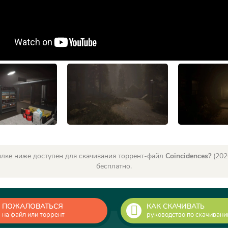
лке ниже доступен для скачивания торрент-файл
Coincidences?
(202
бесплатно.
ПОЖАЛОВАТЬСЯ
КАК СКАЧИВАТЬ
на файл или торрент
руководство по скачиван