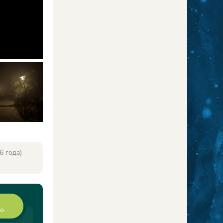
6 года)
ию