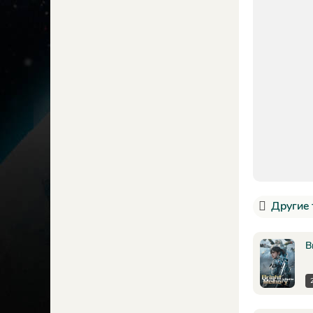
Другие 
B