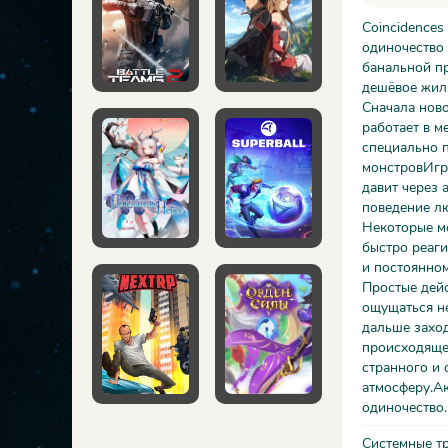
Coincidences
одиночество 
банальной пр
дешёвое жиль
Сначала ново
работает в м
специально п
монстровИгра
давит через 
поведение лю
Некоторые мо
быстро реаг
и постоянном
Простые дейс
ощущаться не
дальше заход
происходящее
странного и
атмосферу.Ак
одиночество.
Системные т