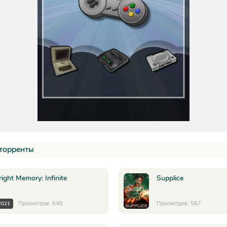
торренты
right Memory: Infinite
Supplice
Просмотров: 648
Просмотров: 587
2021