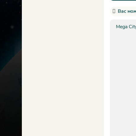
Вас мож
Mega City