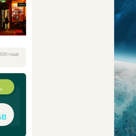
020 года)
ию
GB