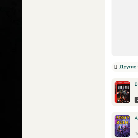
Другие 
B
A
П