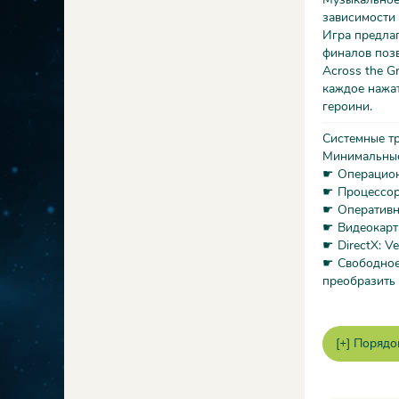
зависимости 
Игра предла
финалов позв
Across the G
каждое нажат
героини.
Системные т
Минимальны
☛ Операционн
☛ Процессор: 
☛ Оперативн
☛ Видеокарта
☛ DirectX: Ve
☛ Свободное
преобразить 