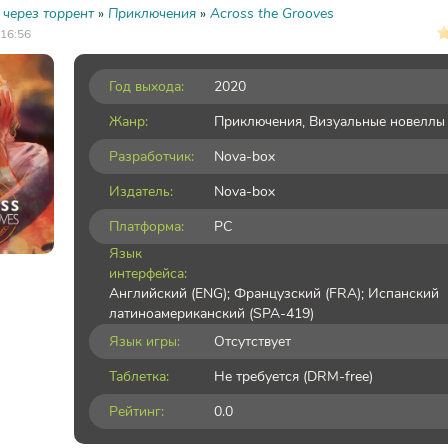
 через торрент
»
Приключения
»
Across the Grooves
 16:56
Год выхода:
2020
Жанр:
Приключения
,
Визуальные новеллы
Разработчик:
Nova-box
Издатель:
Nova-box
Платформа:
PC
Язык
интерфейса:
Английский (ENG); Французский (FRA); Испанский
латиноамериканский (SPA-419)
Язык игры:
Отсутствует
Таблетка:
Не требуется (DRM-free)
Рейтинг:
0.0