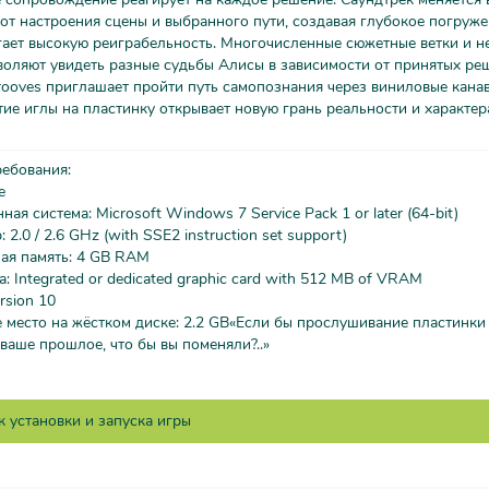
от настроения сцены и выбранного пути, создавая глубокое погруже
гает высокую реиграбельность. Многочисленные сюжетные ветки и н
оляют увидеть разные судьбы Алисы в зависимости от принятых ре
rooves приглашает пройти путь самопознания через виниловые канав
ие иглы на пластинку открывает новую грань реальности и характер
ребования:
е
ая система: Microsoft Windows 7 Service Pack 1 or later (64-bit)
2.0 / 2.6 GHz (with SSE2 instruction set support)
ая память: 4 GB RAM
: Integrated or dedicated graphic card with 512 MB of VRAM
rsion 10
 место на жёстком диске: 2.2 GB«Если бы прослушивание пластинки
ваше прошлое, что бы вы поменяли?..»