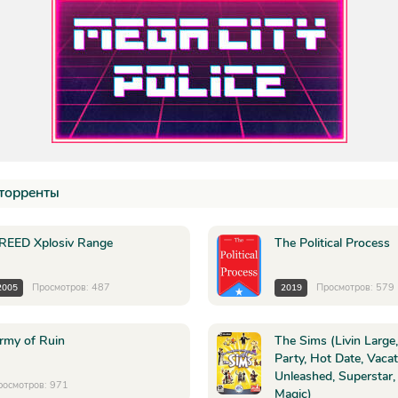
торренты
REED Xplosiv Range
The Political Process
Просмотров: 487
Просмотров: 579
2005
2019
rmy of Ruin
The Sims (Livin Large
Party, Hot Date, Vacat
Unleashed, Superstar,
росмотров: 971
Magic)