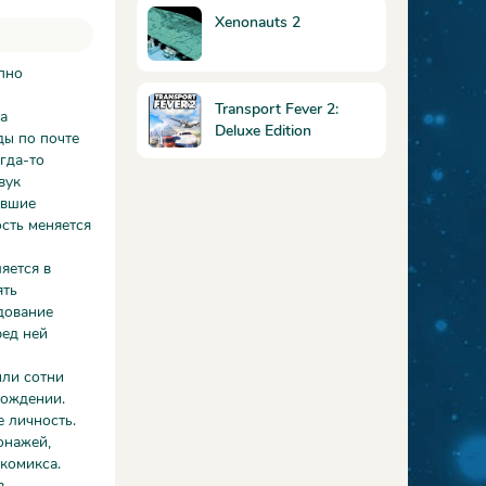
Xenonauts 2
апно
Transport Fever 2:
а
Deluxe Edition
ды по почте
гда-то
вук
увшие
сть меняется
яется в
ять
дование
ред ней
или сотни
хождении.
е личность.
онажей,
 комикса.
в