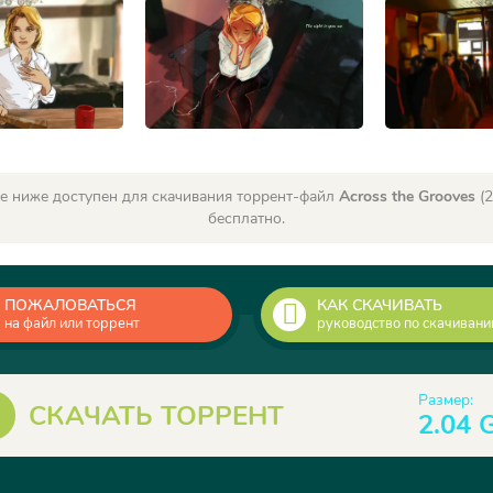
е ниже доступен для скачивания торрент-файл
Across the Grooves
(2
бесплатно.
ПОЖАЛОВАТЬСЯ
КАК СКАЧИВАТЬ
на файл или торрент
руководство по скачиван
Размер:
СКАЧАТЬ ТОРРЕНТ
2.04 