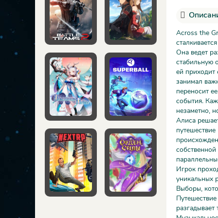
Описани
Across the G
сталкивается
Она ведет ра
стабильную о
ей приходит 
занимал важн
переносит ее
события. Ка
незаметно, н
Алиса решает
путешествие 
происхожден
собственной
параллельные
Игрок проход
уникальных 
Выборы, кото
Путешествие 
разгадывает 
Музыкальное