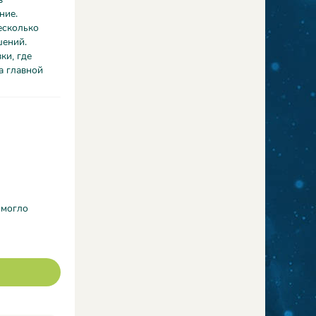
ние.
есколько
шений.
ки, где
а главной
 могло