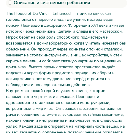
Описание и системные требования
The House of Da Vinci - Enhanced — приключенческая
головоломка от первого лица, где ученик мастера ведёт
поиски Леонардо в декорациях Флоренции XVI века и читает
историю через механизмы, детали и следы в его мастерской.
Игрок берёт на себя роль способного подмастерья и
возвращается в дом-лабораторию, когда учитель исчезает без
объяснений. Он проходит через комнаты с точной отделкой,
замечает на столах инструменты, в нишах устройства, у стен
скрытые панели, и собирает связную картину по уцелевшим
признакам. Вместо прямых ответов пространство выдаёт
подсказки через форму предметов, порядок их сборки и
логику замков, поэтому движение вперёд строится на
наблюдении и последовательных действиях.
Внутри мастерской герой изучает машины, которые
напоминают о чертежах и замыслах Леонардо, и
одновременно сталкивается с новыми конструкциями,
встроенными в мир игры. Он вращает шестерни, направляет
рычаги, соединяет элементы, вскрывает потайные механизмы,
находит ключи и инструменты и использует их в следующих
узлах. Каждая задача опирается на материальность вещей, на
их вес, геометрию, сопряжение, поэтому решение рождается