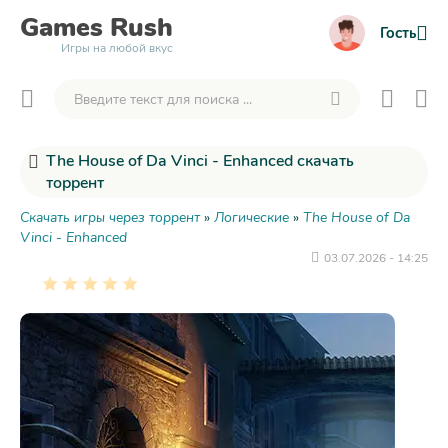
Games
Rush
Гость
Игры на любой вкус
The House of Da Vinci - Enhanced скачать
торрент
Скачать игры через торрент
»
Логические
»
The House of Da
Vinci - Enhanced
03.07.2026 - 14:25