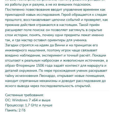
из работы рук и разума, а не из внешних подсказок.
Постепенно повествование вводит управление временем как
прикладной навык исследования. Герой обращается к следам
прошлого, восстанавливает цепочки событий и проверяет, как
прежние действия отражаются в настоящем. Такой приём
расширяет поле поиска: он позволяет заглянуть в скрытые
слои истории, понять, почему одни предметы лежат именно
так, и где мастер оставил ориентиры для ученика.
Загадки строятся на идеях да Винчи и на принципах его
инженерного мышления, поэтому игрок чаще связывает
воедино наблюдение, эксперимент и точный расчёт. Локации
отсылают к реальным наброскам и живописным источникам, а
образ Флоренции 1506 года задаёт контекст для маршрута и
деталей окружения. По мере прохождения ученик раскрывает
тайну исчезновения Леонардо, открывает новые помещения,
находит спрятанные механизмы и доводит расследование до
ясного вывода через последовательность открытий.
Системные требования:
ОС: Windows 7 x64 и выше
Процессор: 1.7 GHz и лучше
Память: 2 Гб