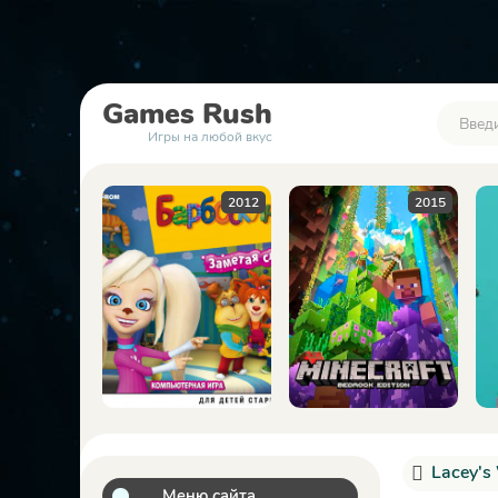
Games
Rush
Игры на любой вкус
2012
2015
2023
Lacey's
Меню сайта