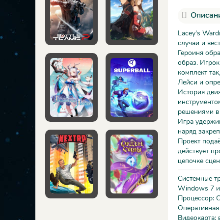
Описани
Lacey's Ward
случаи и вес
Героиня обра
образ. Игрок
комплект так
Лейси и опре
История движ
инструментом
решениями в 
Игра удержив
наряд закреп
Проект подаё
действует пр
цепочке сцен
Системные т
Windows 7 и
Процессор: C
Оперативная 
Видеокарта: 