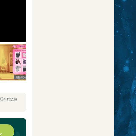
24 года)
ию