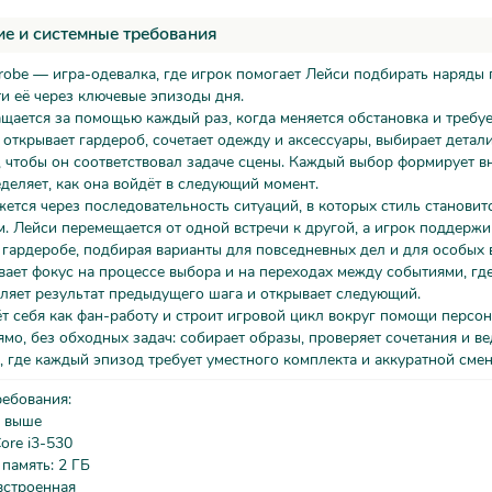
е и системные требования
robe — игра-одевалка, где игрок помогает Лейси подбирать наряды
ти её через ключевые эпизоды дня.
щается за помощью каждый раз, когда меняется обстановка и требу
 открывает гардероб, сочетает одежду и аксессуары, выбирает детал
, чтобы он соответствовал задаче сцены. Каждый выбор формирует 
деляет, как она войдёт в следующий момент.
ется через последовательность ситуаций, в которых стиль становит
. Лейси перемещается от одной встречи к другой, а игрок поддержи
гардеробе, подбирая варианты для повседневных дел и для особых 
ает фокус на процессе выбора и на переходах между событиями, гд
ляет результат предыдущего шага и открывает следующий.
т себя как фан-работу и строит игровой цикл вокруг помощи персо
ямо, без обходных задач: собирает образы, проверяет сочетания и в
, где каждый эпизод требует уместного комплекта и аккуратной смен
ребования:
 выше
ore i3-530
память: 2 ГБ
встроенная