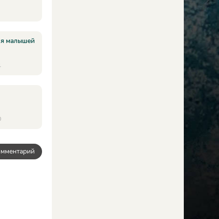
ля малышей
1
0
омментарий