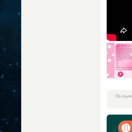
По ссыл