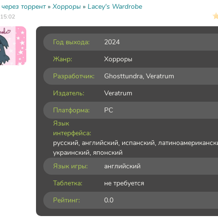
 через торрент
»
Хорроры
»
Lacey's Wardrobe
 15:02
Год выхода:
2024
Жанр:
Хорроры
Разработчик:
Ghosttundra, Veratrum
Издатель:
Veratrum
Платформа:
PC
Язык
интерфейса:
русский, английский, испанский, латиноамериканск
украинский, японский
Язык игры:
английский
Таблетка:
не требуется
Рейтинг:
0.0