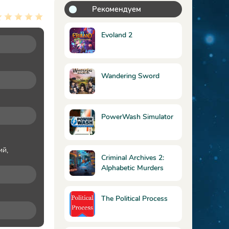
Рекомендуем
Evoland 2
Wandering Sword
PowerWash Simulator
ий,
Criminal Archives 2:
Alphabetic Murders
Collector's Edition /
Криминальные архивы
2: Убийства по
The Political Process
алфавиту
Коллекционное