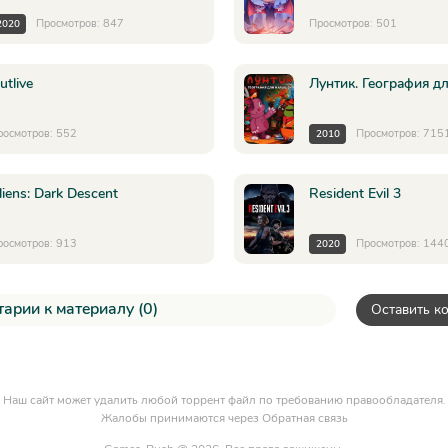
Просмотров: 847
Просмотров: 501
2020
utlive
Лунтик. География д
росмотров: 552
Просмотров: 715
2010
liens: Dark Descent
Resident Evil 3
росмотров: 913
Просмотров: 144
2020
арии к материалу (0)
Оставить к
Наш сайт может удалить любой торрент файл по требованию правообладателя.
Жалобы принимаются через
Обратная связь