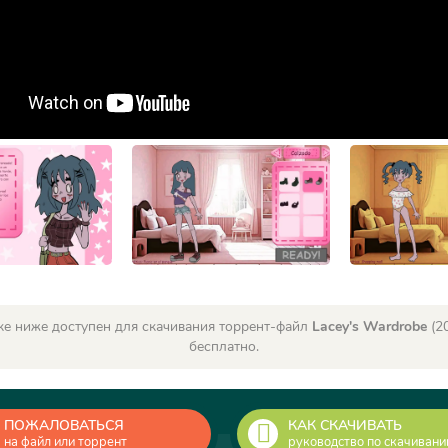
ке ниже доступен для скачивания торрент-файл
Lacey's Wardrobe
(20
бесплатно.
ПОЖАЛОВАТЬСЯ
КАК СКАЧИВАТЬ
на файл или торрент
руководство по скачиван