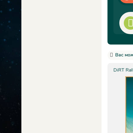
Вас мож
DiRT Ral