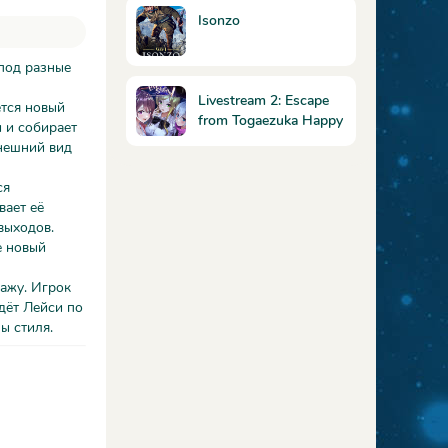
издание
Isonzo
 под разные
Livestream 2: Escape
ется новый
from Togaezuka Happy
и и собирает
Place
внешний вид
ся
вает её
выходов.
е новый
нажу. Игрок
едёт Лейси по
ы стиля.