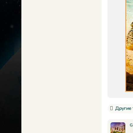
Другие 
G