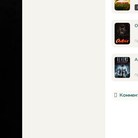
O
П
A
П
Коммент