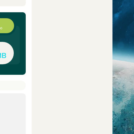
ию
MB