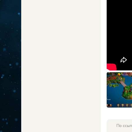
По ссыл