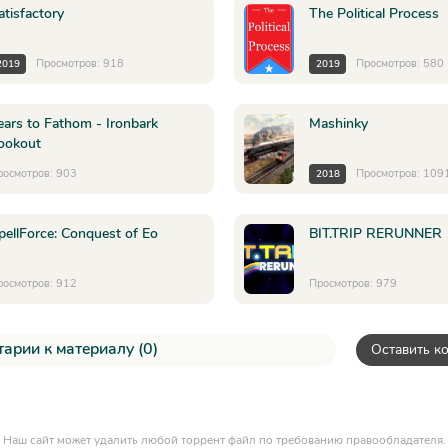
atisfactory
The Political Process
Просмотров: 918
Просмотров: 580
2019
2019
ears to Fathom - Ironbark
Mashinky
ookout
росмотров: 903
Просмотров: 109
2018
pellForce: Conquest of Eo
BIT.TRIP RERUNNER
росмотров: 912
Просмотров: 979
арии к материалу (0)
Оставить к
Наш сайт может удалить любой торрент файл по требованию правообладателя.