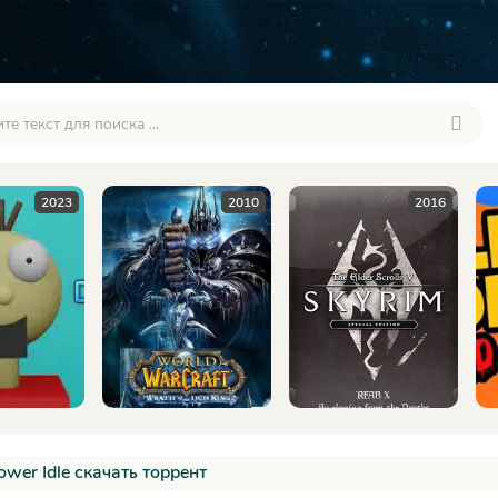
2010
2016
20
ower Idle скачать торрент