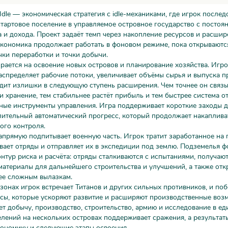
Idle — экономическая стратегия с idle-механиками, где игрок после
тартовое поселение в управляемое островное государство с постоя
 и дохода. Проект задаёт темп через накопление ресурсов и расшир
экономика продолжает работать в фоновом режиме, пока открываютс
чки переработки и точки добычи.
рается на освоение новых островов и планирование хозяйства. Игро
аспределяет рабочие потоки, увеличивает объёмы сырья и выпуска п
дит излишки в следующую ступень расширения. Чем точнее он связы
и хранение, тем стабильнее растёт прибыль и тем быстрее система о
ные инструменты управления. Игра поддерживает короткие заходы д
ительный автоматический прогресс, который продолжает накаплива
ого контроля.
прямую подпитывает военную часть. Игрок тратит заработанное на 
вает отряды и отправляет их в экспедиции под землю. Подземелья 
нтур риска и расчёта: отряды сталкиваются с испытаниями, получают
атериалы для дальнейшего строительства и улучшений, а также от
ее сложным вылазкам.
зонах игрок встречает Титанов и других сильных противников, и по
сы, которые ускоряют развитие и расширяют производственные возм
ет добычу, производство, строительство, армию и исследование в ед
елений на нескольких островах поддерживает сражения, а результат
кономику и следующие этапы освоения.