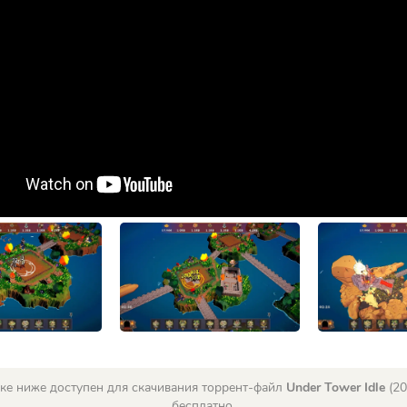
ке ниже доступен для скачивания торрент-файл
Under Tower Idle
(20
бесплатно.