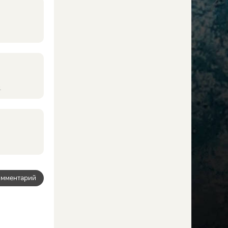
1
омментарий