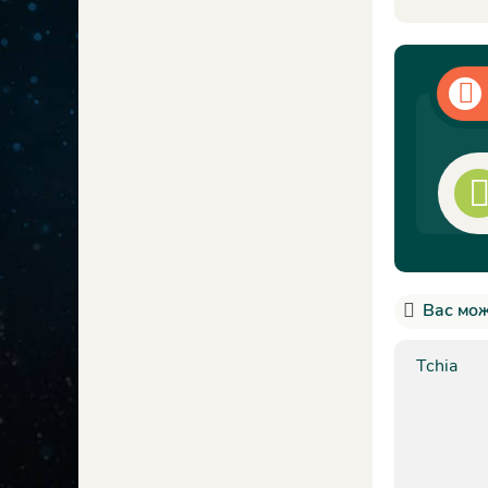
Вас мож
Tchia