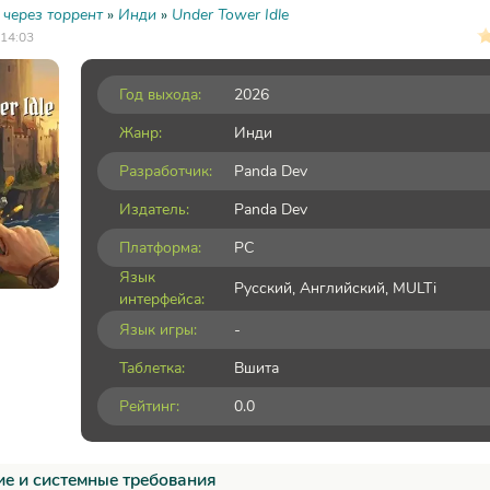
 через торрент
»
Инди
»
Under Tower Idle
 14:03
Год выхода:
2026
Жанр:
Инди
Разработчик:
Panda Dev
Издатель:
Panda Dev
Платформа:
PC
Язык
Русский, Английский, MULTi
интерфейса:
Язык игры:
-
Таблетка:
Вшита
Рейтинг:
0.0
е и системные требования