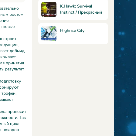
K.Hawk: Survival
довательно
Instinct / Прекрасный
нным ростом
лик смерти
ение
я новые
Highrise City
к строит
родукции,
вает добычу,
ткрывает
ля принятия
ть результат
подготовку
формируют
 трофеи,
крывают
беда приносит
ожности. Так
иный цикл,
ы походов