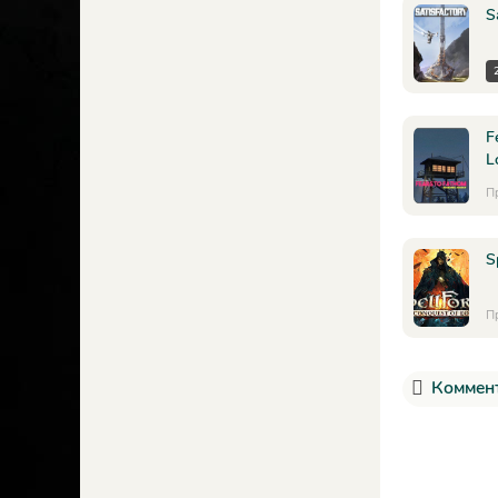
S
F
L
П
S
П
Коммент