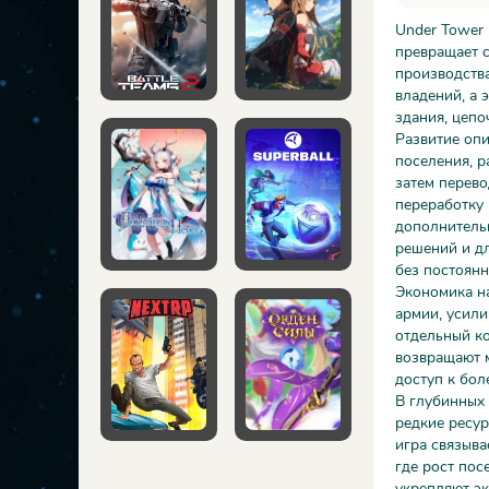
Under Tower 
превращает с
производства
владений, а 
здания, цепо
Развитие опи
поселения, р
затем перево
переработку 
дополнитель
решений и дл
без постоянн
Экономика на
армии, усили
отдельный ко
возвращают м
доступ к бол
В глубинных 
редкие ресур
игра связыва
где рост пос
укрепляют э