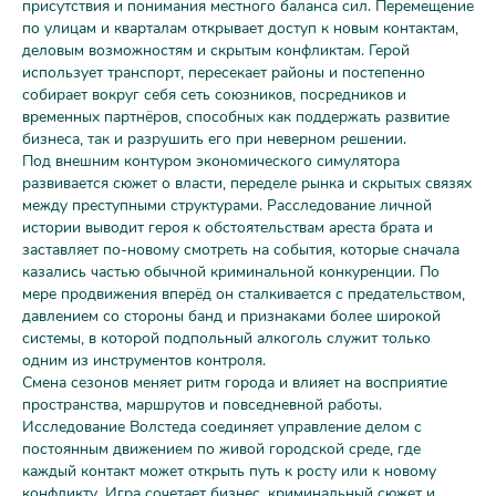
присутствия и понимания местного баланса сил. Перемещение
по улицам и кварталам открывает доступ к новым контактам,
деловым возможностям и скрытым конфликтам. Герой
использует транспорт, пересекает районы и постепенно
собирает вокруг себя сеть союзников, посредников и
временных партнёров, способных как поддержать развитие
бизнеса, так и разрушить его при неверном решении.
Под внешним контуром экономического симулятора
развивается сюжет о власти, переделе рынка и скрытых связях
между преступными структурами. Расследование личной
истории выводит героя к обстоятельствам ареста брата и
заставляет по-новому смотреть на события, которые сначала
казались частью обычной криминальной конкуренции. По
мере продвижения вперёд он сталкивается с предательством,
давлением со стороны банд и признаками более широкой
системы, в которой подпольный алкоголь служит только
одним из инструментов контроля.
Смена сезонов меняет ритм города и влияет на восприятие
пространства, маршрутов и повседневной работы.
Исследование Волстеда соединяет управление делом с
постоянным движением по живой городской среде, где
каждый контакт может открыть путь к росту или к новому
конфликту. Игра сочетает бизнес, криминальный сюжет и