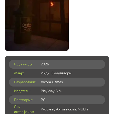
Год выхода:
2026
Жанр:
Инди
,
Симуляторы
Разработчик:
Alcora Games
Издатель:
PlayWay S.A.
Платформа:
PC
Язык
Русский, Английский, MULTi
интерфейса: