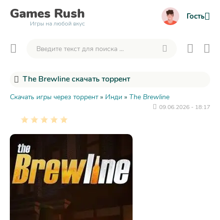
Games
Rush
Гость
Игры на любой вкус
The Brewline скачать торрент
Скачать игры через торрент
»
Инди
»
The Brewline
09.06.2026 - 18:17