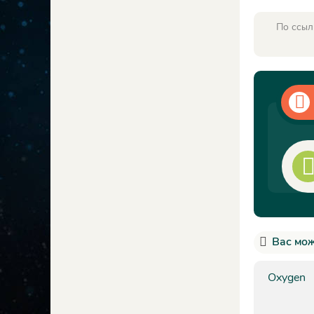
По ссыл
Вас мож
Oxygen