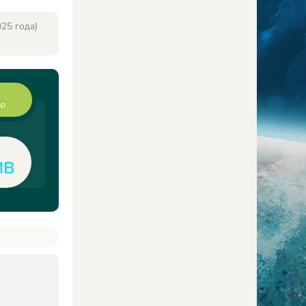
25 года)
ию
MB