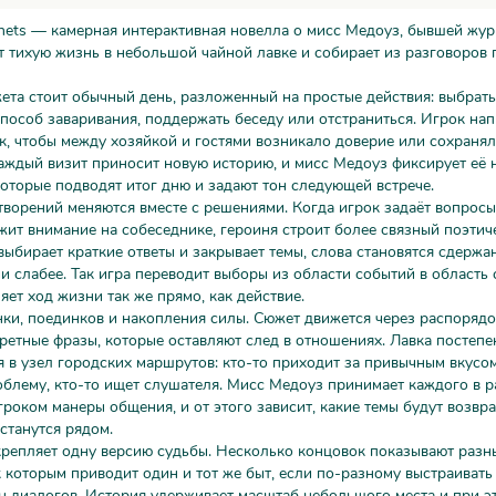
nets — камерная интерактивная новелла о мисс Медоуз, бывшей жур
т тихую жизнь в небольшой чайной лавке и собирает из разговоров 
ета стоит обычный день, разложенный на простые действия: выбрать
пособ заваривания, поддержать беседу или отстраниться. Игрок нап
к, чтобы между хозяйкой и гостями возникало доверие или сохранял
аждый визит приносит новую историю, и мисс Медоуз фиксирует её н
 которые подводят итог дню и задают тон следующей встрече.
творений меняются вместе с решениями. Когда игрок задаёт вопросы
жит внимание на собеседнике, героиня строит более связный поэтиче
выбирает краткие ответы и закрывает темы, слова становятся сдержан
 слабее. Так игра переводит выборы из области событий в область 
яет ход жизни так же прямо, как действие.
нки, поединков и накопления силы. Сюжет движется через распорядо
ретные фразы, которые оставляют след в отношениях. Лавка постепе
 в узел городских маршрутов: кто-то приходит за привычным вкусом
блему, кто-то ищет слушателя. Мисс Медоуз принимает каждого в р
роком манеры общения, и от этого зависит, какие темы будут возвр
станутся рядом.
крепляет одну версию судьбы. Несколько концовок показывают разн
к которым приводит один и тот же быт, если по-разному выстраивать
н диалогов. История удерживает масштаб небольшого места и при э