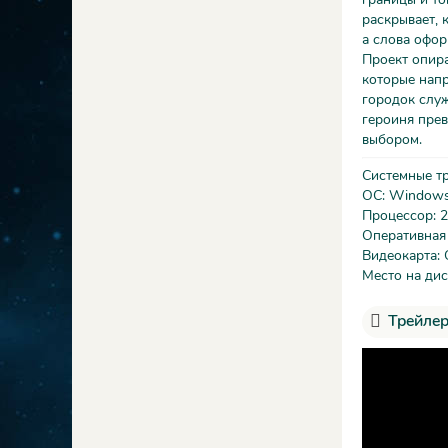
раскрывает, 
а слова офор
Проект опира
которые нап
городок служ
героиня прев
выбором.
Системные т
ОС: Windows 7
Процессор: 2.
Оперативная
Видеокарта: 
Место на дис
Трейлер