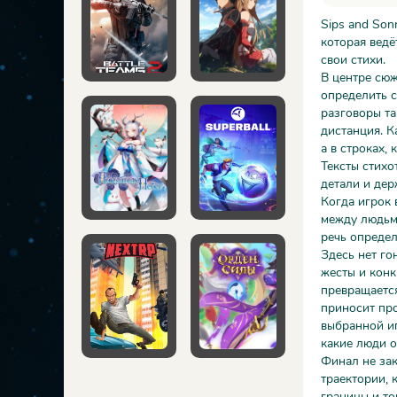
Sips and Son
которая ведё
свои стихи.
В центре сюж
определить с
разговоры та
дистанция. К
а в строках,
Тексты стихо
детали и дер
Когда игрок 
между людьми
речь определ
Здесь нет го
жесты и конк
превращается
приносит про
выбранной иг
какие люди о
Финал не за
траектории, 
границы и то