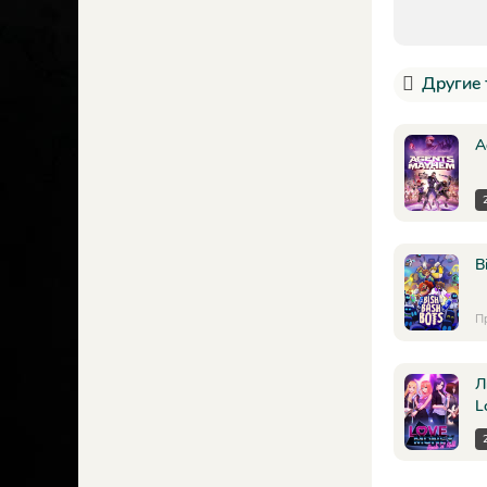
Другие 
A
B
П
Л
L