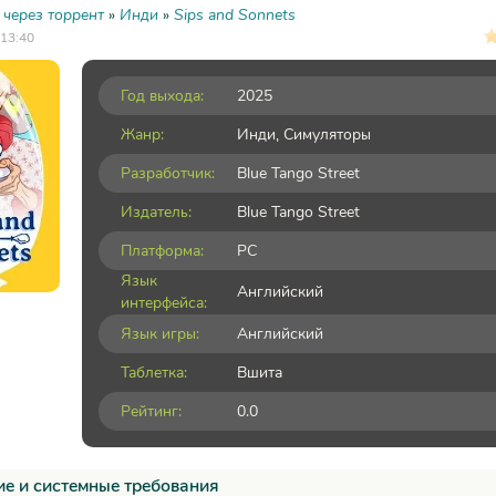
 через торрент
»
Инди
»
Sips and Sonnets
 13:40
Год выхода:
2025
Жанр:
Инди
,
Симуляторы
Разработчик:
Blue Tango Street
Издатель:
Blue Tango Street
Платформа:
PC
Язык
Английский
интерфейса:
Язык игры:
Английский
Таблетка:
Вшита
Рейтинг:
0.0
е и системные требования