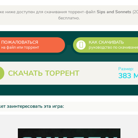
ке ниже доступен для скачивания торрент-файл
Sips and Sonnets
(20
бесплатно.
ПОЖАЛОВАТЬСЯ
КАК СКАЧИВАТЬ
на файл или торрент
руководство по скачиван
Размер:
СКАЧАТЬ ТОРРЕНТ
383 
ет заинтересовать эта игра: