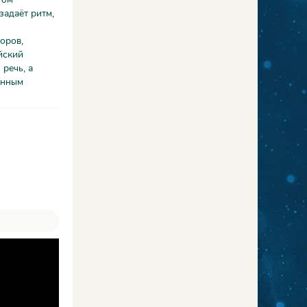
задаёт ритм,
оров,
йский
 речь, а
анным