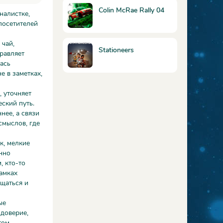
Colin McRae Rally 04
налистке,
посетителей
 чай,
Stationeers
равляет
ась
е в заметках,
, уточняет
ский путь.
нее, а связи
смыслов, где
к, мелкие
нно
, кто-то
амках
ащаться и
ые
 доверие,
том