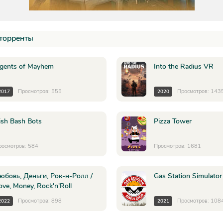
торренты
gents of Mayhem
Into the Radius VR
Просмотров: 555
Просмотров: 143
2017
2020
ish Bash Bots
Pizza Tower
росмотров: 584
Просмотров: 1681
юбовь, Деньги, Рок-н-Ролл /
Gas Station Simulator
ove, Money, Rock'n'Roll
Просмотров: 898
Просмотров: 108
2022
2021