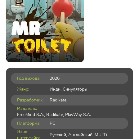
Год выхода:
2026
Жанр:
Инди
,
Симуляторы
Разработчик:
Radikate
Издатель:
FreeMind S.A., Radikate, PlayWay S.A.
Платформа:
PC
Язык
Русский, Английский, MULTi
интерфейса: