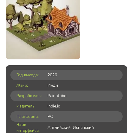
Год выхода:
2026
Жанр:
Инди
Разработчик:
Paidotribo
Издатель:
indie.io
Платформа:
PC
Язык
Английский, Испанский
интерфейса: