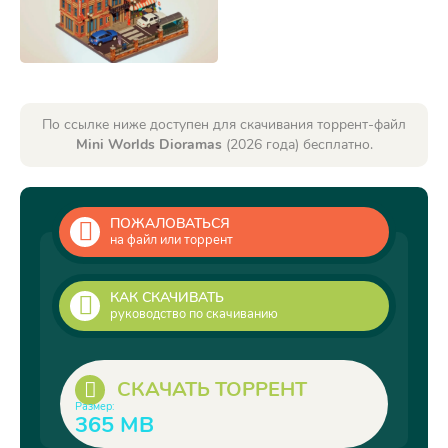
По ссылке ниже доступен для скачивания торрент-файл
Mini Worlds Dioramas
(2026 года) бесплатно.
ПОЖАЛОВАТЬСЯ
на файл или торрент
КАК СКАЧИВАТЬ
руководство по скачиванию
СКАЧАТЬ ТОРРЕНТ
Размер:
365 MB