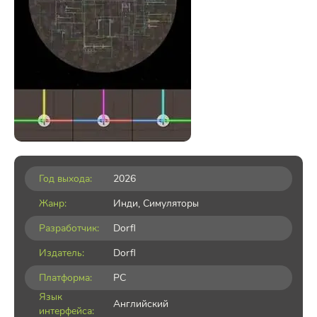
Год выхода:
2026
Жанр:
Инди
,
Симуляторы
Разработчик:
Dorfl
Издатель:
Dorfl
Платформа:
PC
Язык
Английский
интерфейса: