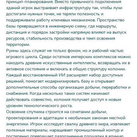
принцип планирования. Вместо привычного подключения
зданий игрок выстраивает инфраструктуру так, чтобы лучи
достигали нужных точек, не теряли полезность и
поддерживали работу ключевых механизмов. Пространство
базы превращается в инженерную схему, где маршруты,
дистанция и порядок застройки напрямую влияют на выпуск
ресурсов, стабильность производства и темп освоения
территории.
Руины здесь служат не только фоном, но и рабочей частью
игрового цикла. Среди остатков имперских комплексов можно
находить древние искусственные интеллекты, возвращать их в
активное состояние и включать в общую структуру колонии.
Каждый восстановленный ИИ расширяет набор доступных
решений, помогает модернизировать базу и открывает
дополнительные способы организации добычи, переработки и
снабжения. Когда несколько таких систем начинают
действовать совместно, колония получает доступ к новым
уровням технологического роста.
Освоение спутника строится на сочетании добычи,
проектирования и адаптации к необычным законам местной
энергетики. Игрок исследует свалку древнего мира, извлекает
полезные материалы, наращивает промышленный контур и
постепенно превращает разрозненные площадки в единую