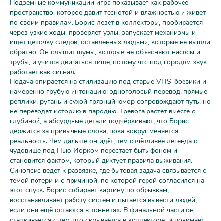
Подземные коммуникации игра показывает как рабочее
пространство, которое давит теснотой и влажностью и живёт
по своим правилам. Борис лезет в коллекторы, пробирается
через узкие ходы, проверяет узлы, запускает механизмы и
ищет цепочку следов, оставленных людьми, которые не вышли
обратно. Он слышит шумы, которые не объясняют насосы и
трубы, и учится двигаться тише, потому что под городом звук
работает как сигнал.
Подача опирается на стилизацию под старые VHS-боевики и
намеренно грубую интонацию: одноголосый перевод, прямые
реплики, ругань и сухой грязный юмор сопровождают путь, но
не переводят историю в пародию. Тревога растёт вместе с
глубиной, а абсурдные детали подчёркивают, что Борис
держится за привычные слова, пока вокруг меняется
реальность. Чем дальше он идёт, тем отчётливее легенда о
чудовище под Нью-Йорком перестаёт быть фоном и
становится фактом, который диктует правила выживания.
Синопсис ведёт к развязке, где бытовая задача связывается с
темой потери и с причиной, по которой герой согласился на
этот спуск. Борис собирает картину по обрывкам,
восстанавливает работу систем и пытается вывести людей,
если они ещё остаются в тоннелях. В финальной части он
сталкивается с тем, что скрывается в коллекторе, и понимает,