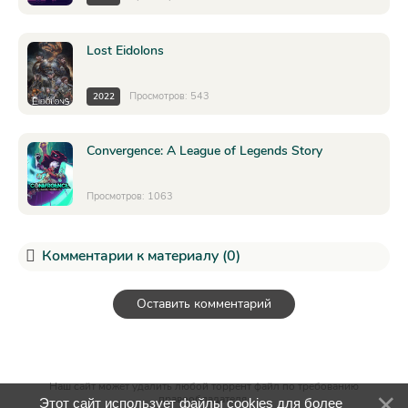
Lost Eidolons
Просмотров: 543
2022
Convergence: A League of Legends Story
Просмотров: 1063
Комментарии к материалу (0)
Оставить комментарий
Наш сайт может удалить любой торрент файл по требованию
правообладателя.
Этот сайт использует файлы cookies для более