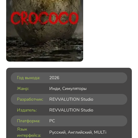
Год выхода:
2026
Жанр:
Инди
,
Симуляторы
Разработчик:
REVVALUTION Studio
Издатель:
REVVALUTION Studio
Платформа:
PC
Язык
Русский, Английский, MULTi
интерфейса: