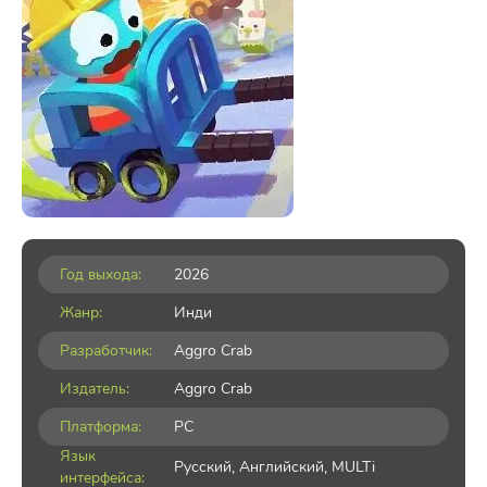
Год выхода:
2026
Жанр:
Инди
Разработчик:
Aggro Crab
Издатель:
Aggro Crab
Платформа:
PC
Язык
Русский, Английский, MULTi
интерфейса: