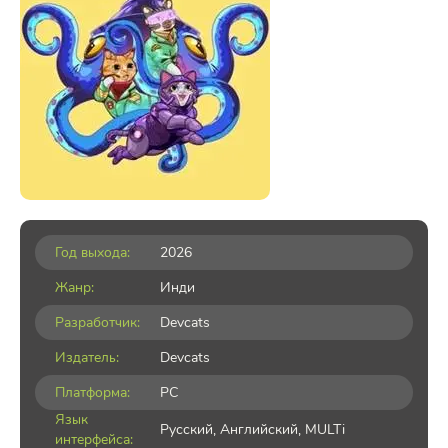
Год выхода:
2026
Жанр:
Инди
Разработчик:
Devcats
Издатель:
Devcats
Платформа:
PC
Язык
Русский, Английский, MULTi
интерфейса: