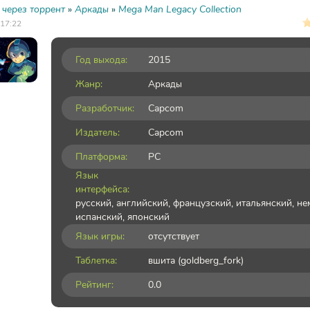
 через торрент
»
Аркады
»
Mega Man Legacy Collection
 17:22
Год выхода:
2015
Жанр:
Аркады
Разработчик:
Capcom
Издатель:
Capcom
Платформа:
PC
Язык
интерфейса:
русский, английский, французский, итальянский, не
испанский, японский
Язык игры:
отсутствует
Таблетка:
вшита (goldberg_fork)
Рейтинг:
0.0