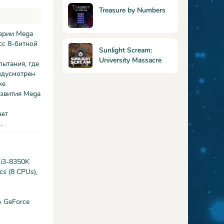
Treasure by Numbers
серии Mega
сс 8-битной
Sunlight Scream:
University Massacre
ытания, где
едусмотрен
же
азвития Mega
ает
.
 i3-8350K
s (8 CPUs),
A GeForce