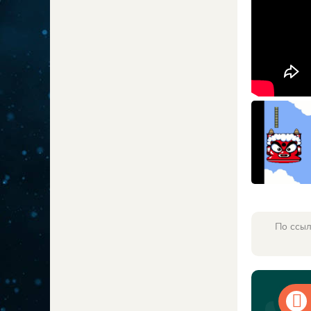
По ссыл