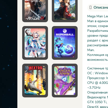
Описани
Mega Man Leg
Man в едино
эпохи, сохра
Разработчики
уровни предс
раздел с арх
рассматрива
Man.
Коллекция ор
возможность
Системные т
ОС : Window
Процессор: I
CPU @ 4.00GH
~3.7GHz
Оперативная
Видеокарта: 
GTX 1050 Ti,
DirectX: верс