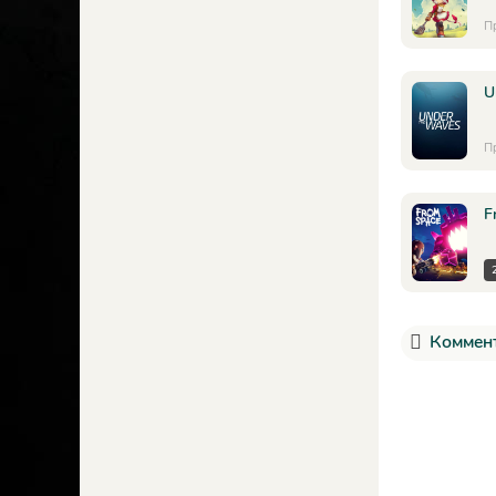
П
U
П
F
Коммент