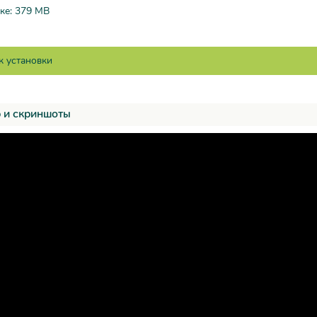
ке: 379 MB
 и скриншоты