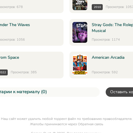
росмотров: 678
Просмотров: 105
2010
nder The Waves
Stray Gods: The Rolep
Musical
росмотров: 1056
Просмотров: 1174
rom Space
American Arcadia
Просмотров: 385
Просмотров: 592
2022
арии к материалу (0)
Оставить к
Наш сайт может удалить любой торрент файл по требованию правообладателя.
Жалобы принимаются через
Обратная связь