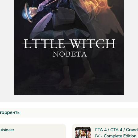
торренты
uisineer
ГТА 4 / GTA 4 / Grand
IV - Complete Edition