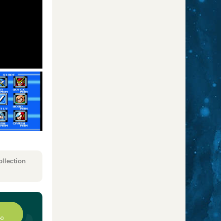
llection
ию