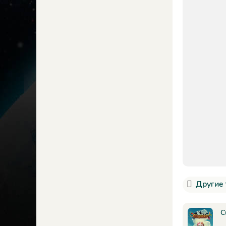
Другие 
C