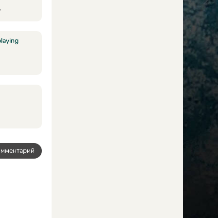
7
laying
омментарий