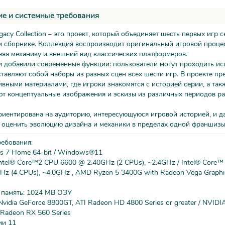
е и системные требования
acy Collection – это проект, который объединяет шесть первых игр 
м сборнике. Коллекция воспроизводит оригинальный игровой проце
няя механику и внешний вид классических платформеров.
 добавили современные функции: пользователи могут проходить исп
тавляют собой наборы из разных сцен всех шести игр. В проекте пр
ивными материалами, где игроки знакомятся с историей серии, а так
ют концептуальные изображения и эскизы из различных периодов р
иентирована на аудиторию, интересующуюся игровой историей, и д
 оценить эволюцию дизайна и механики в пределах одной франшизы
ребования:
s 7 Home 64-bit / Windows®11
ntel® Core™2 CPU 6600 @ 2.40GHz (2 CPUs), ~2.4GHz / Intel® Core™
z (4 CPUs), ~4.0GHz , AMD Ryzen 5 3400G with Radeon Vega Graphic
 память: 1024 MB ОЗУ
Nvidia GeForce 8800GT, ATI Radeon HD 4800 Series or greater / NVIDI
 Radeon RX 560 Series
ии 11