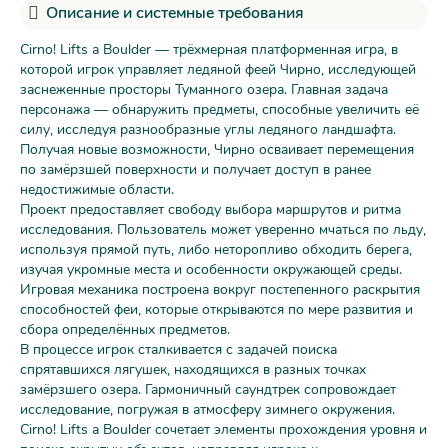
Описание и системные требования
Cirno! Lifts a Boulder — трёхмерная платформенная игра, в
которой игрок управляет ледяной феей Чирно, исследующей
заснеженные просторы Туманного озера. Главная задача
персонажа — обнаружить предметы, способные увеличить её
силу, исследуя разнообразные углы ледяного ландшафта.
Получая новые возможности, Чирно осваивает перемещения
по замёрзшей поверхности и получает доступ в ранее
недостижимые области.
Проект предоставляет свободу выбора маршрутов и ритма
исследования. Пользователь может уверенно мчаться по льду,
используя прямой путь, либо неторопливо обходить берега,
изучая укромные места и особенности окружающей среды.
Игровая механика построена вокруг постепенного раскрытия
способностей феи, которые открываются по мере развития и
сбора определённых предметов.
В процессе игрок сталкивается с задачей поиска
спрятавшихся лягушек, находящихся в разных точках
замёрзшего озера. Гармоничный саундтрек сопровождает
исследование, погружая в атмосферу зимнего окружения.
Cirno! Lifts a Boulder сочетает элементы прохождения уровня и