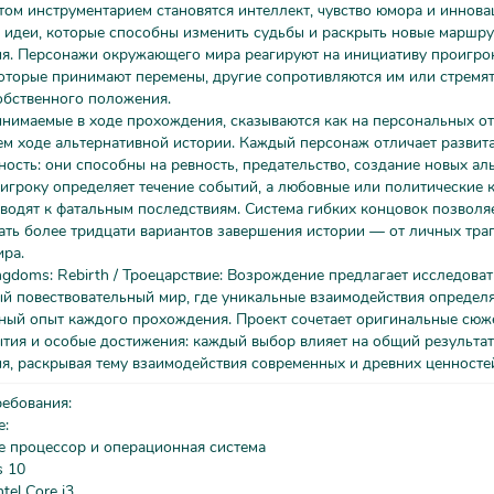
том инструментарием становятся интеллект, чувство юмора и иннов
 идеи, которые способны изменить судьбы и раскрыть новые маршр
ия. Персонажи окружающего мира реагируют на инициативу проигро
оторые принимают перемены, другие сопротивляются им или стремят
обственного положения.
нимаемые в ходе прохождения, сказываются как на персональных о
ем ходе альтернативной истории. Каждый персонаж отличает развит
ость: они способны на ревность, предательство, создание новых аль
игроку определяет течение событий, а любовные или политические 
водят к фатальным последствиям. Система гибких концовок позволя
ть более тридцати вариантов завершения истории — от личных тра
ира.
ngdoms: Rebirth / Троецарствие: Возрождение предлагает исследоват
ый повествовательный мир, где уникальные взаимодействия определ
ный опыт каждого прохождения. Проект сочетает оригинальные сюже
тия и особые достижения: каждый выбор влияет на общий результат
я, раскрывая тему взаимодействия современных и древних ценносте
ребования:
е:
е процессор и операционная система
 10
tel Core i3