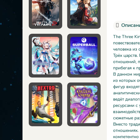
Описани
The Three Ki
повествоват
человека из 
Трёх царств.
отношений, п
прибегая к 
В данном мир
из которых о
фигур входят
аналитическ
ведёт диалог
ресурсами с 
взаимодейств
сюжетные раз
Вместо трад
отношениях.
компетентно 