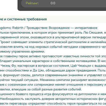
Рейтинг:
0.0
е и системные требования
ngdoms: Rebirth / Троецарствие: Возрождение — интерактивное
ельное приключение, в котором игрок принимает роль Лю Сяошаня, 
современной эпохи, оказавшегося в альтернативной версии легенда
 Проект совмещает элементы стратегической дипломатии и нелинейн
озволяя влиять на ход мировых событий методами современного чел
прямому управлению армиями.
е главному герою активно противостоят известные личности той эп
бладает уникальным характером и собственными мотивациями. В чи
 Чжэнь Фу, мастерская в вопросах состояния, Цай Чжаоцзи с выда
ими способностями и Да Цяо, обладающая даром предвидения. Поль
и, формирует союзы, делится современными знаниями и управляет 
учётом текущей ситуации. Механика симпатии расширяет возможнос
ие с союзниками или соперниками меняет отношение к персонажу и
вилки, влекущие за собой разные развития событий.
иционного боевого процесса игра фокусируется на дипломатии и ме
 Необходимость заслужить доверие авторитетных исторических фигу
вести переговоры определяет способность героя продвигаться по 