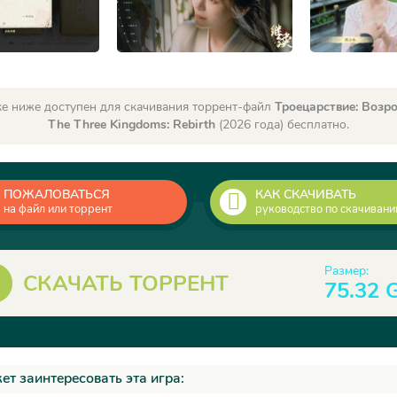
е ниже доступен для скачивания торрент-файл
Троецарствие: Возро
The Three Kingdoms: Rebirth
(2026 года) бесплатно.
ПОЖАЛОВАТЬСЯ
КАК СКАЧИВАТЬ
на файл или торрент
руководство по скачиван
Размер:
СКАЧАТЬ ТОРРЕНТ
75.32 
ет заинтересовать эта игра: