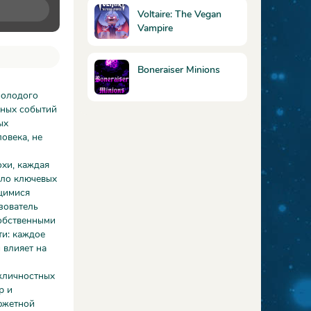
Voltaire: The Vegan
Vampire
Boneraiser Minions
молодого
рных событий
ых
овека, не
охи, каждая
сло ключевых
ющимися
зователь
собственными
ти: каждое
 влияет на
жличностных
р и
сюжетной