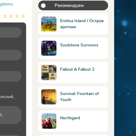
ngdoms:
Рекомендуем
Erotica Island / Остров
эротики
Soulstone Survivors
Fallout & Fallout 2
Survival: Fountain of
онский,
Youth
й,
Northgard