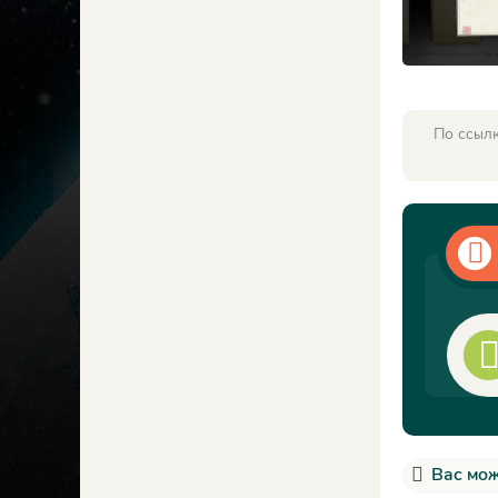
По ссылк
Вас мож