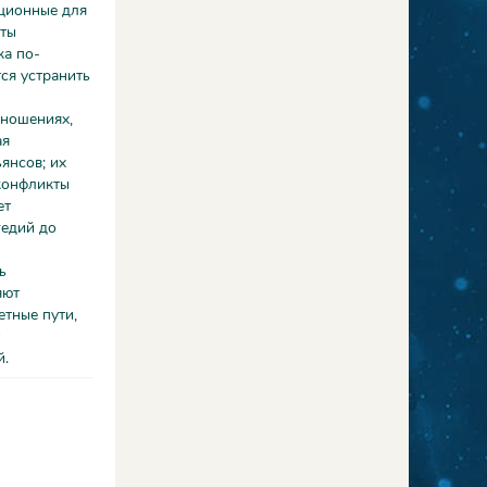
ационные для
уты
ка по-
ся устранить
тношениях,
ая
янсов; их
конфликты
ет
гедий до
ь
яют
тные пути,
й.