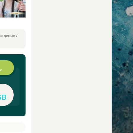
ждение /
ию
GB