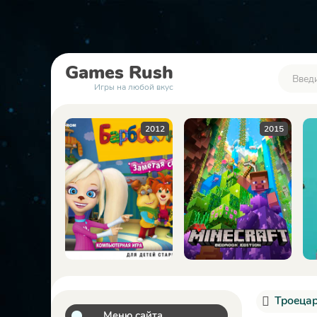
Games
Rush
Игры на любой вкус
2012
2015
2023
Троецар
Меню сайта