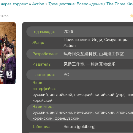
 через торрент
»
Action
»
Троецарствие: Возрождение / The Three Ki
 16:55
Год выхода:
2026
Приключения
,
Инди
,
Симуляторы
,
Жанр:
Action
Разработчик:
玛奇阿朵互娱科技, 山与海工作室
Издатель:
凤麟工作室, 一相逢互动娱乐
Платформа:
PC
Язык
интерфейса:
русский, английский, немецкий, китайский (упр.), яп
корейский
Язык игры:
русский, английский, немецкий, китайский, японски
корейский, французский
Таблетка:
Вшита (goldberg)