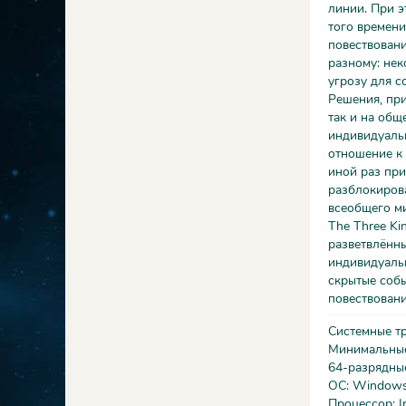
линии. При э
того времени
повествован
разному: нек
угрозу для с
Решения, при
так и на общ
индивидуальн
отношение к 
иной раз при
разблокирова
всеобщего м
The Three Ki
разветвлённ
индивидуаль
скрытые собы
повествовани
Системные т
Минимальны
64-разрядны
ОС: Windows
Процессор: In