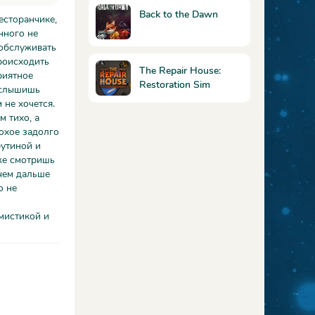
Back to the Dawn
есторанчике,
нного не
 обслуживать
происходить
The Repair House:
риятное
Restoration Sim
, слышишь
 не хочется.
м тихо, а
охое задолго
рутиной и
уже смотришь
 чем дальше
о не
мистикой и