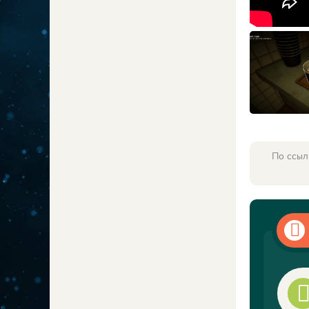
По ссыл