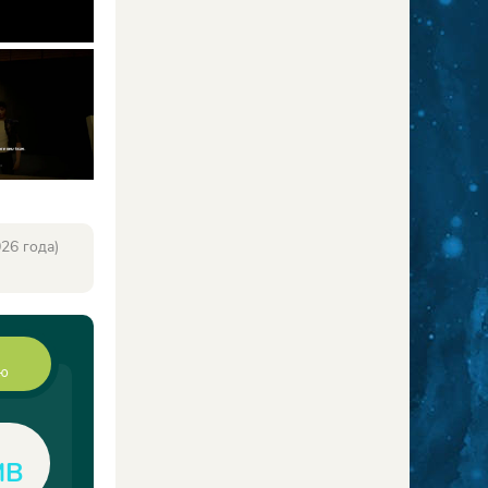
26 года)
ию
MB