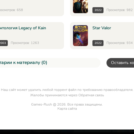
росмотров: 658
Просмотров: 982
2022
нтология Legacy of Kain
Star Valor
Просмотров: 1263
Просмотров: 934
2003
2022
арии к материалу (0)
Оставить к
Наш сайт может удалить любой торрент файл по требованию правообладателя.
Жалобы принимаются через
Обратная связь
Games-Rush @ 2026. Все права защищены.
Карта сайта