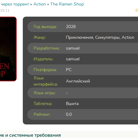
 через торрент
»
Action
»
The Ramen Shop
 15:11
Год выхода:
2026
Жанр:
Приключения
,
Симуляторы
,
Action
Разработчик:
samuel
Издатель:
samuel
Платформа:
PC
Язык
Английский
интерфейса:
Язык игры:
-
Таблетка:
Вшита
Рейтинг:
0.0
е и системные требования