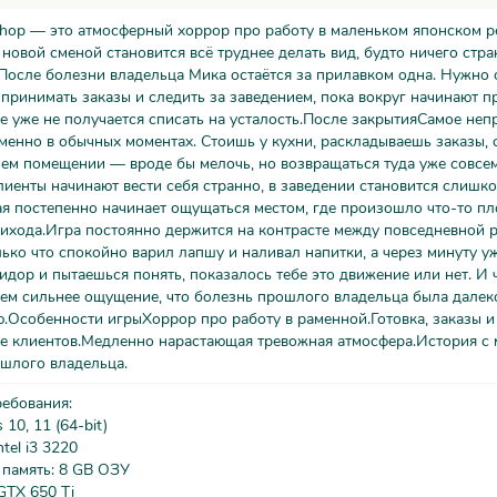
hop — это атмосферный хоррор про работу в маленьком японском р
 новой сменой становится всё труднее делать вид, будто ничего стра
После болезни владельца Мика остаётся за прилавком одна. Нужно
 принимать заказы и следить за заведением, пока вокруг начинают 
е уже не получается списать на усталость.После закрытияСамое неп
менно в обычных моментах. Стоишь у кухни, раскладываешь заказы
ем помещении — вроде бы мелочь, но возвращаться туда уже совсем
иенты начинают вести себя странно, в заведении становится слишко
я постепенно начинает ощущаться местом, где произошло что-то пл
ихода.Игра постоянно держится на контрасте между повседневной 
лько что спокойно варил лапшу и наливал напитки, а через минуту 
идор и пытаешься понять, показалось тебе это движение или нет. И
тем сильнее ощущение, что болезнь прошлого владельца была далек
.Особенности игрыХоррор про работу в раменной.Готовка, заказы и
е клиентов.Медленно нарастающая тревожная атмосфера.История с 
ошлого владельца.
ребования:
10, 11 (64-bit)
tel i3 3220
 память: 8 GB ОЗУ
GTX 650 Ti