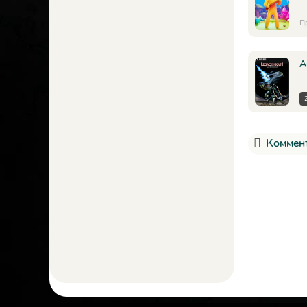
П
А
Коммент