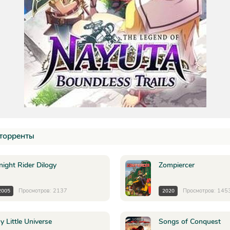
торренты
night Rider Dilogy
Zompiercer
Просмотров: 2137
Просмотров: 145
2005
2020
y Little Universe
Songs of Conquest