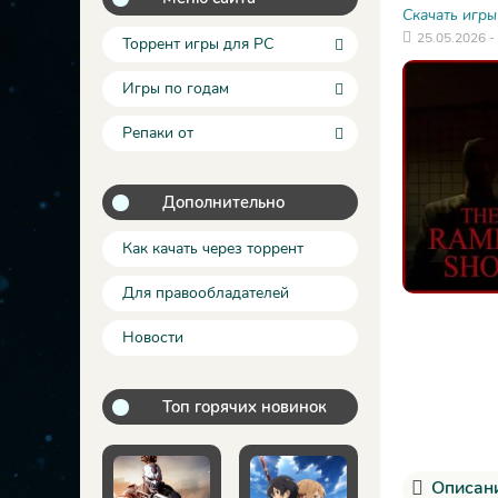
Скачать игры
25.05.2026 -
Торрент игры для PC
Игры по годам
Репаки от
Дополнительно
Как качать через торрент
Для правообладателей
Новости
Топ горячих новинок
Описани