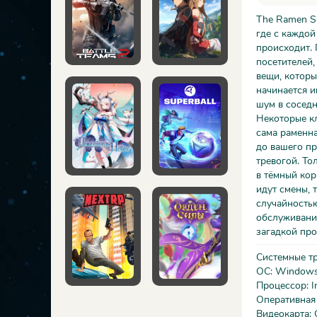
The Ramen S
где с каждой
происходит. 
посетителей,
вещи, которы
начинается и
шум в соседн
Некоторые кл
сама раменна
до вашего пр
тревогой. То
в тёмный кор
идут смены, 
случайностью
обслуживани
загадкой пр
Системные т
ОС: Windows 
Процессор: In
Оперативная
Видеокарта: 