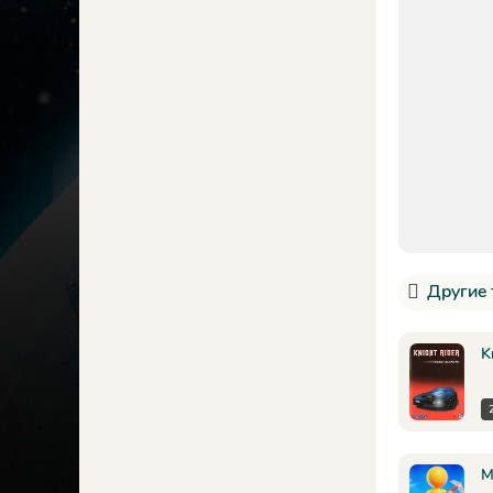
Другие 
K
M