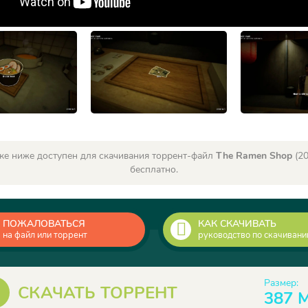
ке ниже доступен для скачивания торрент-файл
The Ramen Shop
(20
бесплатно.
ПОЖАЛОВАТЬСЯ
КАК СКАЧИВАТЬ
на файл или торрент
руководство по скачиван
Размер:
СКАЧАТЬ ТОРРЕНТ
387 