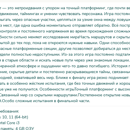
er — это метроидвания с упором на точный платформинг, где почти в
движении, таймингах и умении чувствовать персонажа. Игра постоя
рыгать через опасные участки, цепляться за узкие окна между ловуш
з мест, где одна ошибка моментально отправляет обратно. Всё пост
контроля и постоянного напряжения во время прохождения сложных
бности сильно меняют исследование мираЧасть маршрутов и скрыты
рытой до тех пор, пока не откроются нужные навыки. Одни способно
асные платформенные секции, другие позволяют добираться до мест
дели полностью недоступными. Из-за этого игра постоянно подтал
 в старые области и искать новые пути через уже знакомые локации
мрачной атмосфере и ощущении чего-то давно погибшего. История 
ние, скрытые детали и постепенно раскрывающиеся тайны, связанны
одией, охватившей весь мир. Ближе к финалу игра резко поднимает
ать в особенно жёсткие испытания, где без точных движений и хоро
ше уже не получится. Особенности игрыТочный платформинг с высок
Связанный мир со скрытыми маршрутами.Постепенное открытие нов
й.Особо сложные испытания в финальной части.
ребования:
10, 11 (64-bit)
tel Core i3
 память: 4 GB ОЗУ