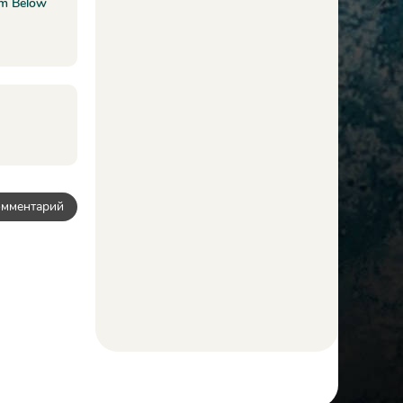
om Below
омментарий