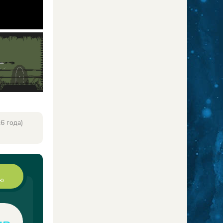
6 года)
ию