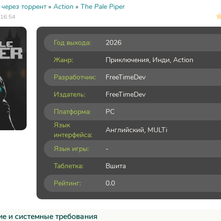
 через торрент
»
Action
»
The Pale Piper
 16:54
Год выхода:
2026
Жанр:
Приключения
,
Инди
,
Action
Разработчик:
FreeTimeDev
Издатель:
FreeTimeDev
Платформа:
PC
Язык
Английский, MULTi
интерфейса:
Язык игры:
-
Таблетка:
Вшита
Рейтинг:
0.0
е и системные требования