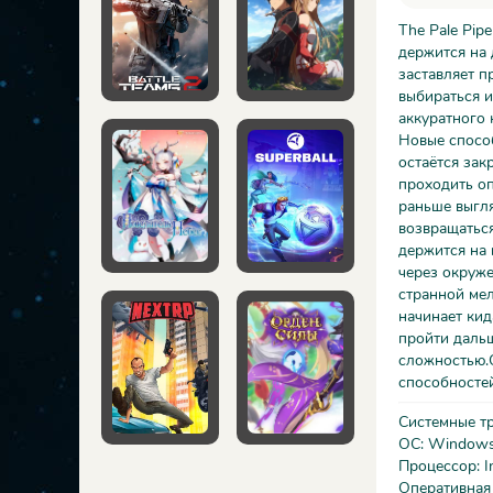
The Pale Pip
держится на 
заставляет п
выбираться и
аккуратного 
Новые спосо
остаётся зак
проходить оп
раньше выгля
возвращаться
держится на 
через окруже
странной мел
начинает кид
пройти даль
сложностью.
способносте
Системные т
ОС: Windows 
Процессор: In
Оперативная