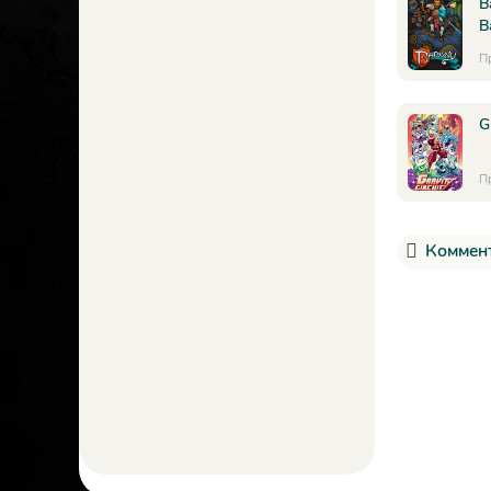
B
B
П
G
П
Коммент