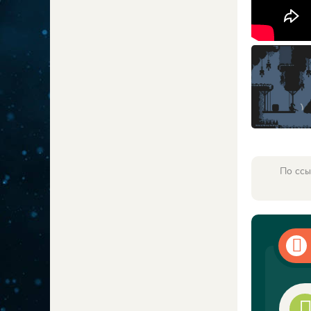
По ссы