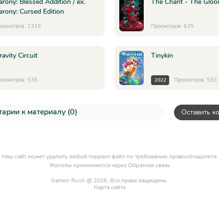
arony: Blessed Addition / ex.
The Chant - The Glo
arony: Cursed Edition
росмотров: 1316
Просмотров: 635
ravity Circuit
Tinykin
росмотров: 535
Просмотров: 583
2022
арии к материалу (0)
Оставить к
Наш сайт может удалить любой торрент файл по требованию правообладателя.
Жалобы принимаются через
Обратная связь
Games-Rush @ 2026. Все права защищены.
Карта сайта