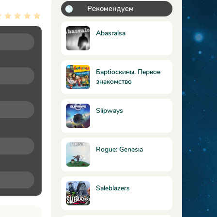
Рекомендуем
Abasralsa
Барбоскины. Первое
знакомство
Slipways
Rogue: Genesia
Saleblazers