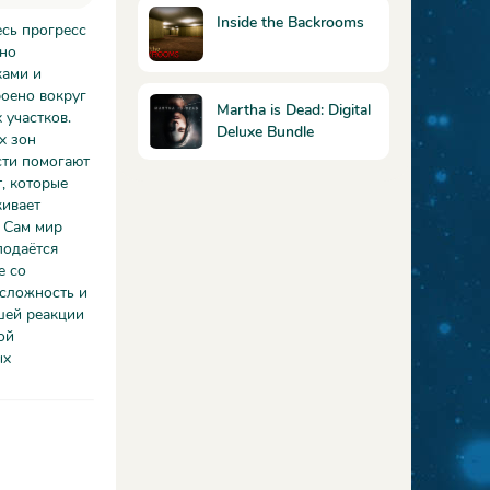
Inside the Backrooms
есь прогресс
нно
ками и
роено вокруг
Martha is Dead: Digital
 участков.
Deluxe Bundle
х зон
сти помогают
, которые
кивает
. Сам мир
подаётся
е со
 сложность и
шей реакции
ой
ых