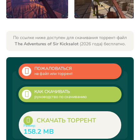
По ссылке ниже доступен для скачивания торрент-файл
The Adventures of Sir Kicksalot
(2026 года) бесплатно.
ПОЖАЛОВАТЬСЯ
на файл или торрент
КАК СКАЧИВАТЬ
руководство по скачиванию
СКАЧАТЬ ТОРРЕНТ
Размер:
158.2 MB