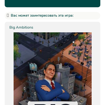
Вас может заинтересовать эта игра:
Big Ambitions