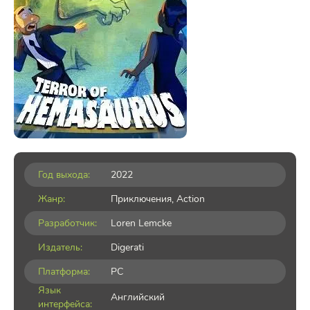
Год выхода:
2022
Жанр:
Приключения
,
Action
Разработчик:
Loren Lemcke
Издатель:
Digerati
Платформа:
PC
Язык
Английский
интерфейса: