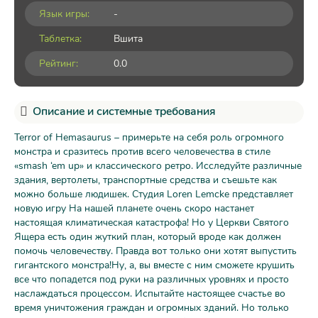
Язык игры:
-
Таблетка:
Вшита
Рейтинг:
0.0
Описание и системные требования
Terror of Hemasaurus – примерьте на себя роль огромного
монстра и сразитесь против всего человечества в стиле
«smash ‘em up» и классического ретро. Исследуйте различные
здания, вертолеты, транспортные средства и съешьте как
можно больше людишек. Студия Loren Lemcke представляет
новую игру На нашей планете очень скоро настанет
настоящая климатическая катастрофа! Но у Церкви Святого
Ящера есть один жуткий план, который вроде как должен
помочь человечеству. Правда вот только они хотят выпустить
гигантского монстра!Ну, а, вы вместе с ним сможете крушить
все что попадется под руки на различных уровнях и просто
наслаждаться процессом. Испытайте настоящее счастье во
время уничтожения граждан и огромных зданий. Но только