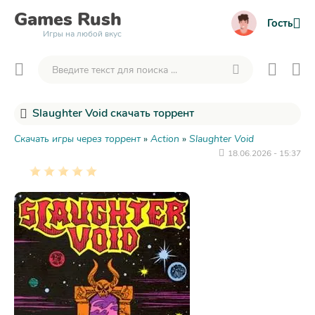
Games
Rush
Гость
Игры на любой вкус
Slaughter Void скачать торрент
Скачать игры через торрент
»
Action
»
Slaughter Void
18.06.2026 - 15:37