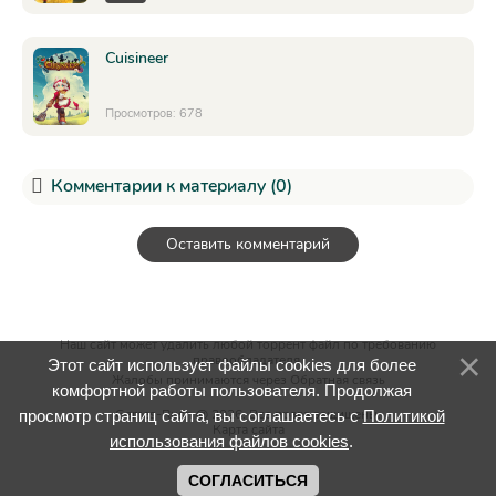
Cuisineer
Просмотров: 678
Комментарии к материалу (0)
Оставить комментарий
Наш сайт может удалить любой торрент файл по требованию
правообладателя.
Этот сайт использует файлы cookies для более
Жалобы принимаются через
Обратная связь
комфортной работы пользователя. Продолжая
Games-Rush @ 2026. Все права защищены.
просмотр страниц сайта, вы соглашаетесь с
Политикой
Карта сайта
использования файлов cookies
.
СОГЛАСИТЬСЯ