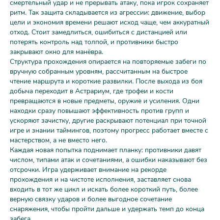
смертельный удар и не прерывать атаку, пока игрок сохраняет
ритм. Так защита складывается из агрессии: движение, выбор
цели и экономия времени решают исход чаще, чем аккуратный
отход. Стоит замедлиться, ошибиться с дистанцией или
потерять контроль над толпой, и противники быстро
закрывают окно для манёвра.
Структура прохождения опирается на повторяемые забеги по
вручную собранным уровням, рассчитанным на быстрое
чтение маршрута и короткие развилки. После выхода из боя
добыча переходит в Астрариум, где трофеи и кости
превращаются в новые предметы, оружие и усиления. Одни
находки сразу повышают эффективность против групп и
ускоряют зачистку, другие раскрывают потенциал при точной
игре и знании таймингов, поэтому прогресс работает вместе с
мастерством, а не вместо него.
Каждая новая попытка поднимает планку: противники давят
числом, типами атак и сочетаниями, а ошибки наказывают без
отсрочки. Игра удерживает внимание на рекорде
прохождения и на чистоте исполнения, заставляет снова
входить в тот же цикл и искать более короткий путь, более
верную связку ударов и более выгодное сочетание
снаряжения, чтобы пройти дальше и удержать темп до конца
забега.