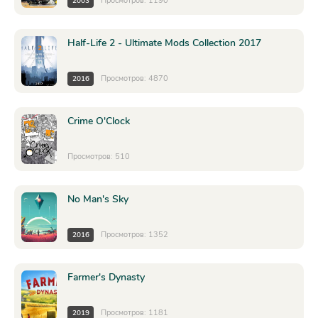
Просмотров: 1190
2003
Half-Life 2 - Ultimate Mods Collection 2017
Просмотров: 4870
2016
Crime O'Clock
Просмотров: 510
No Man's Sky
Просмотров: 1352
2016
Farmer's Dynasty
Просмотров: 1181
2019