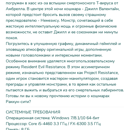
погружен в хаос из-за вспышки смертоносного T-вируса от
Амбрелла. В центре этой ночи кошмара - Джилл Валентайн,
которой предстоит бросить вызов своему страшному
преследователю - Немезису. Монстр, сочетающий в себе
жестокую интеллектуальную мощь и огромные физические
возможности, не оставит Джилл и ее союзникам ни минуты
покоя.
Погрузитесь в улучшенную графику, динамичный геймплей и
зловещую атмосферу оригинальной игры, дополненную
новыми головоломками и интересными моментами.
Особенное внимание уделяется многопользовательскому
режиму Resident Evil Resistance. В этом ассиметричном
режиме, изначально представленном как Project Resistance,
один игрок становится мастером-манипулятором, создавая
преграды и управляя монстрами, в то время как остальные
пытаются выжить и выбраться из его смертельных лабиринтов.
Готовы ли вы к новому прочтению истории о кошмарах
Раккун-сити?
СИСТЕМНЫЕ ТРЕБОВАНИЯ
Операционная система: Windows 7/8.1/10 64-бит
Процессор: Core i5-4460 3.3 ГГц / FX-6300 3.5 ГГц
Память: 8 ГБ