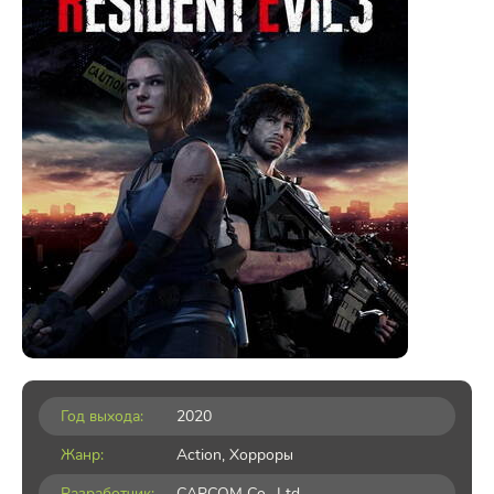
Год выхода:
2020
Жанр:
Action
,
Хорроры
Разработчик:
CAPCOM Co., Ltd.