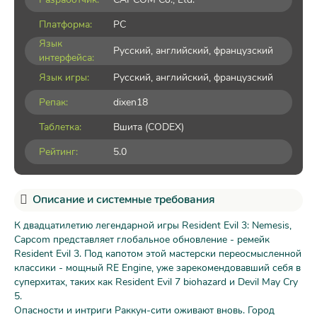
Платформа:
PC
Язык
Русский, английский, французский
интерфейса:
Язык игры:
Русский, английский, французский
Репак:
dixen18
Таблетка:
Вшита (CODEX)
Рейтинг:
5.0
Описание и системные требования
К двадцатилетию легендарной игры Resident Evil 3: Nemesis,
Capcom представляет глобальное обновление - ремейк
Resident Evil 3. Под капотом этой мастерски переосмысленной
классики - мощный RE Engine, уже зарекомендовавший себя в
суперхитах, таких как Resident Evil 7 biohazard и Devil May Cry
5.
Опасности и интриги Раккун-сити оживают вновь. Город