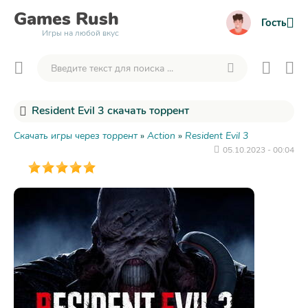
Games
Rush
Гость
Игры на любой вкус
Resident Evil 3 скачать торрент
Скачать игры через торрент
»
Action
»
Resident Evil 3
05.10.2023 - 00:04